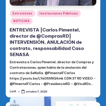
Publicado
Entrevistas
Instituciones Públicas
en
NOTICIAS
ENTREVISTA |Carlos Pimentel,
director de @ComprasRD|
INTERVENSIÓN, ANULACIÓN de
contrato, responsabilidad Caso
SENASA
Entrevista a Carlos Pimentel, director de Compras y
Contrataciones, quien habla de la anulación del
contrato de SeNaSa. @PimentelFCarlos
https://youtu.be/LYaGSSNQ6mk CDN 37 RD VIDEO -
@PimentelFCarlos - @PresidenciaRD – @ViceRDo…
Lia R.
octubre 7, 2025
Publicado
por