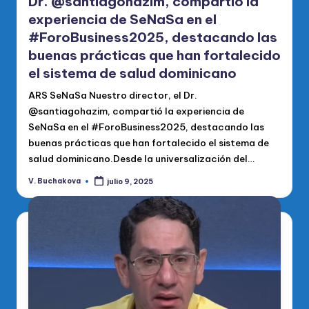
Dr. @santiagohazim, compartió la
experiencia de SeNaSa en el
#ForoBusiness2025, destacando las
buenas prácticas que han fortalecido
el sistema de salud dominicano
ARS SeNaSa Nuestro director, el Dr.
@santiagohazim, compartió la experiencia de
SeNaSa en el #ForoBusiness2025, destacando las
buenas prácticas que han fortalecido el sistema de
salud dominicano.Desde la universalización del…
V. Buchakova
julio 9, 2025
Publicado
por