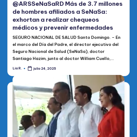
@ARSSeNaSaRD Más de 3.7 millones
de hombres afiliados a SeNaSa:
exhortan a realizar chequeos
médicos y prevenir enfermedades
SEGURO NACIONAL DE SALUD Santo Domingo. – En
el marco del Día del Padre, el director ejecutivo del
Seguro Nacional de Salud (SeNaSa), doctor
Santiago Hazim, junto al doctor William Cuello,…
Lia R.
julio 24, 2025
Publicado
por