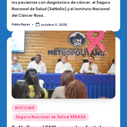
los pacientes con diagnóstico de cáncer, el Seguro
Nacional de Salud (SeNaSa) y el Instituto Nacional
del Cáncer Rosa…
Fabio Reyes
octubre 11, 2025
Publicado
por
Publicado
NOTICIAS
en
Seguro Nacional de Salud SENASA