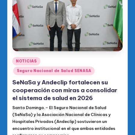
o
di
c
o
O
fi
ci
Publicado
NOTICIAS
en
al
Seguro Nacional de Salud SENASA
d
SeNaSa y Andeclip fortalecen su
el
cooperación con miras a consolidar
el sistema de salud en 2026
P
Santo Domingo.– El Seguro Nacional de Salud
R
(SeNaSa) y la Asociación Nacional de Clínicas y
M
Hospitales Privados (Andeclip) sostuvieron un
encuentro institucional en el que ambas entidades