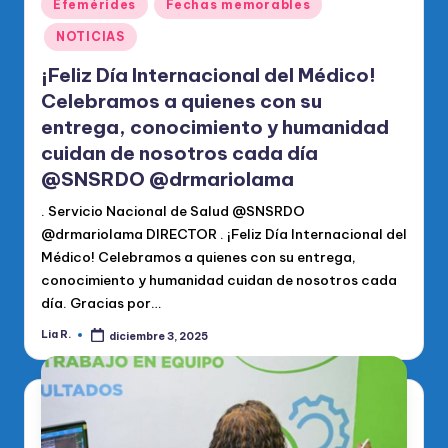
Publicado
Efemérides
Fechas memorables
en
NOTICIAS
¡Feliz Día Internacional del Médico!
Celebramos a quienes con su
entrega, conocimiento y humanidad
cuidan de nosotros cada día
@SNSRDO @drmariolama
. Servicio Nacional de Salud @SNSRDO
@drmariolama DIRECTOR . ¡Feliz Día Internacional del
Médico! Celebramos a quienes con su entrega,
conocimiento y humanidad cuidan de nosotros cada
día. Gracias por…
Lia R.
diciembre 3, 2025
Publicado
por