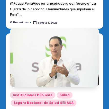
@RaquelPenaVice en la inspiradora conferencia “La
fuerza de lo cercano: Comunidades que impulsan el
País”,…
V. Buchakova
agosto 1, 2025
Publicado
por
Publicado
Instituciones Públicas
Salud
en
Seguro Nacional de Salud SENASA