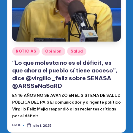
Publicado
NOTICIAS
Opinión
Salud
en
“Lo que molesta no es el déficit, es
que ahora el pueblo sí tiene acceso”,
dice @virgilio_feliz sobre SENASA
@ARSSeNaSaRD
EN 16 AÑOS NO SE AVANZÓ EN EL SISTEMA DE SALUD
PÚBLICA DEL PAÍS El comunicador y dirigente político
Virgilio Feliz Mejía respondió a las recientes críticas
por el déficit…
Lia R.
julio 1, 2025
Publicado
por