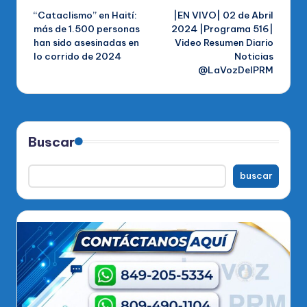
“Cataclismo” en Haití:
|EN VIVO| 02 de Abril
de
más de 1.500 personas
2024 |Programa 516|
han sido asesinadas en
Video Resumen Diario
entradas
lo corrido de 2024
Noticias
@LaVozDelPRM
Buscar
buscar