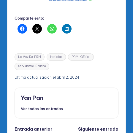
Comparte esto:
Etiquetas:
La Voz Del PRM
Noticias
PRM_Oficial
Servidores Pùblicos
Última actualización el abril 2, 2024
Yan Pan
Ver todas las entradas
Navegación
Entrada anterior
Siguiente entrada