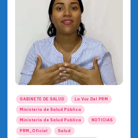
o
di
c
o
O
fi
ci
al
d
el
Publicado
GABINETE DE SALUD
La Voz Del PRM
P
en
Ministerio de Salud Pública
R
Ministerio de Salud Publica
NOTICIAS
M
PRM_Oficial
Salud