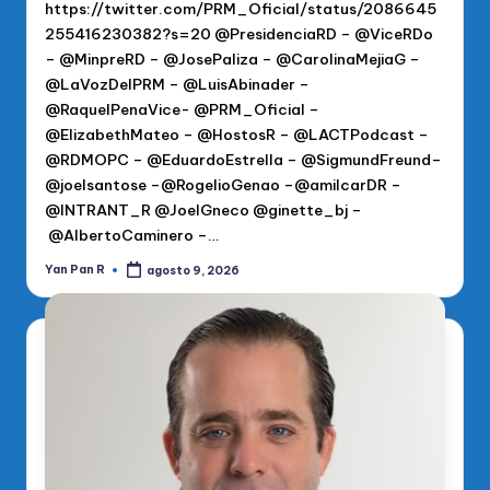
https://twitter.com/PRM_Oficial/status/2086645
255416230382?s=20 @PresidenciaRD – @ViceRDo
– @MinpreRD – @JosePaliza – @CarolinaMejiaG –
@LaVozDelPRM – @LuisAbinader –
@RaquelPenaVice- @PRM_Oficial –
@ElizabethMateo – @HostosR – @LACTPodcast –
@RDMOPC – @EduardoEstrella – @SigmundFreund–
@joelsantose –@RogelioGenao –@amilcarDR –
@INTRANT_R @JoelGneco @ginette_bj –
@AlbertoCaminero –…
Yan Pan R
agosto 9, 2026
Publicado
por