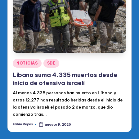
Publicado
NOTICIAS
SDE
en
Líbano suma 4.335 muertos desde
inicio de ofensiva israelí
Al menos 4.335 personas han muerto en Líbano y
otras 12.277 han resultado heridas desde el inicio de
la ofensiva israelí el pasado 2 de marzo, que dio
comienzo tras...
Fabio Reyes
agosto 9, 2026
Publicado
por