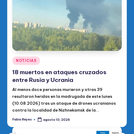
o
di
c
o
O
fi
ci
Publicado
NOTICIAS
en
al
18 muertos en ataques cruzados
d
entre Rusia y Ucrania
el
Al menos doce personas murieron y otras 39
resultaron heridas en la madrugada de este lunes
P
(10.08.2026) tras un ataque de drones ucranianos
R
contra la localidad de Nizhnekamsk de la...
M
Fabio Reyes
agosto 10, 2026
Publicado
por