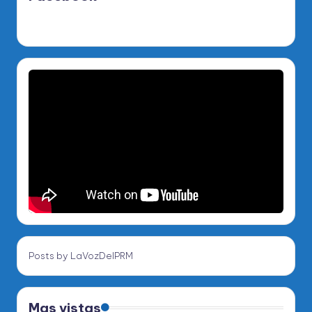
Posts by LaVozDelPRM
Mas vistas