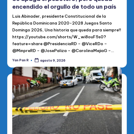
encendido el orgullo de todo un país
Luis Abinader, presidente Constitucional de la
República Dominicana 2020-2028 Juegos Santo
Domingo 2026, Una historia que queda para siempre!!
https://youtube.com/shorts/W_wi8ouF5s0?
feature=share @PresidenciaRD – @ViceRDo –
@MinpreRD – @JosePaliza – @CarolinaMejiaG –…
Yan Pan R
agosto 9, 2026
Publicado
por