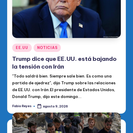
Publicado
EE.UU
NOTICIAS
en
Trump dice que EE.UU. está bajando
la tensión con Irán
"Todo saldrá bien. Siempre sale bien. Es como una
partida de ajedrez", dijo Trump sobre las relaciones
de EE.UU. con Irán.El presidente de Estados Unidos,
Donald Trump, dijo este domingo...
Fabio Reyes
agosto 9, 2026
Publicado
por