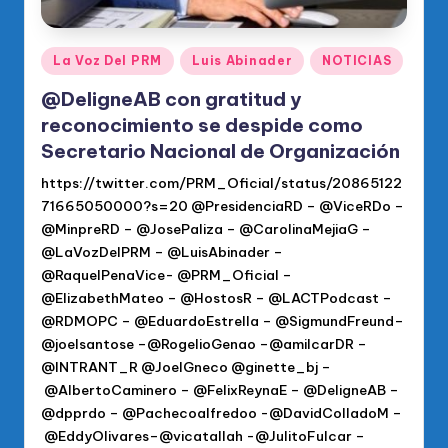
Publicado
La Voz Del PRM
Luis Abinader
NOTICIAS
en
@DeligneAB con gratitud y
reconocimiento se despide como
Secretario Nacional de Organización
https://twitter.com/PRM_Oficial/status/20865122
71665050000?s=20 @PresidenciaRD – @ViceRDo –
@MinpreRD – @JosePaliza – @CarolinaMejiaG –
@LaVozDelPRM – @LuisAbinader –
@RaquelPenaVice- @PRM_Oficial –
@ElizabethMateo – @HostosR – @LACTPodcast –
@RDMOPC – @EduardoEstrella – @SigmundFreund–
@joelsantose –@RogelioGenao –@amilcarDR –
@INTRANT_R @JoelGneco @ginette_bj –
@AlbertoCaminero – @FelixReynaE – @DeligneAB –
@dpprdo – @Pachecoalfredoo -@DavidColladoM –
@EddyOlivares–@vicatallah -@JulitoFulcar –