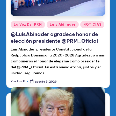
Publicado
La Voz Del PRM
Luis Abinader
NOTICIAS
en
@LuisAbinader agradece honor de
elección presidente @PRM_Oficial
Luis Abinader, presidente Constitucional de la
Redpública Dominicana 2020-2028 Agradezco a mis
compañeros el honor de elegirme como presidente
del @PRM_Oficial. En esta nueva etapa, juntos y en
unidad, seguiremos…
Yan Pan R
agosto 9, 2026
Publicado
por