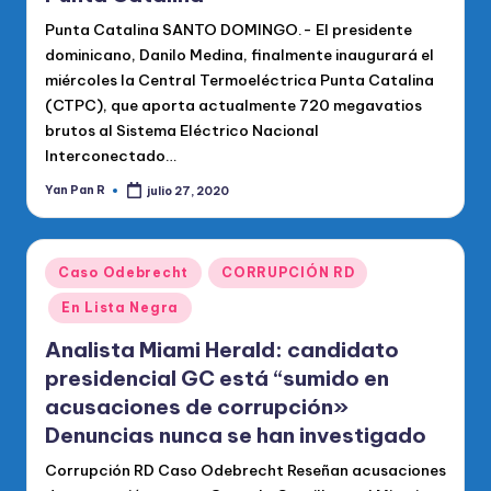
Punta Catalina SANTO DOMINGO.- El presidente
dominicano, Danilo Medina, finalmente inaugurará el
miércoles la Central Termoeléctrica Punta Catalina
(CTPC), que aporta actualmente 720 megavatios
brutos al Sistema Eléctrico Nacional
Interconectado…
Yan Pan R
julio 27, 2020
Publicado
por
Publicado
Caso Odebrecht
CORRUPCIÓN RD
en
En Lista Negra
Analista Miami Herald: candidato
presidencial GC está “sumido en
acusaciones de corrupción»
Denuncias nunca se han investigado
Corrupción RD Caso Odebrecht Reseñan acusaciones