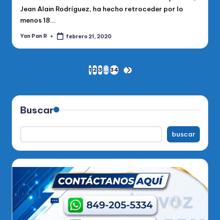
Jean Alain Rodríguez, ha hecho retroceder por lo
menos 18…
Yan Pan R
febrero 21, 2020
Publicado
por
Paginación
1
2
3
…
34
SIGUIENTE
PÁGINA
de
entradas
Buscar
buscar