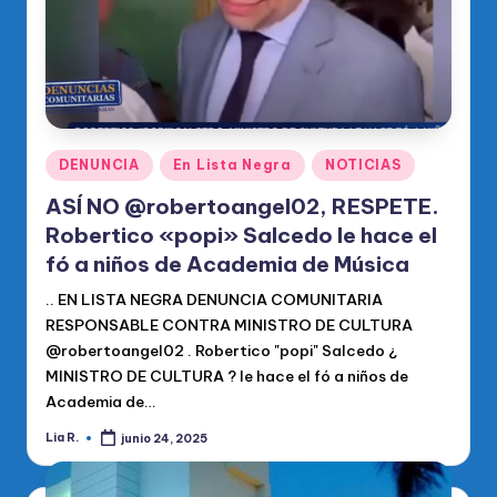
Publicado
DENUNCIA
En Lista Negra
NOTICIAS
en
ASÍ NO @robertoangel02, RESPETE.
Robertico «popi» Salcedo le hace el
fó a niños de Academia de Música
.. EN LISTA NEGRA DENUNCIA COMUNITARIA
RESPONSABLE CONTRA MINISTRO DE CULTURA
@robertoangel02 . Robertico "popi" Salcedo ¿
MINISTRO DE CULTURA ? le hace el fó a niños de
Academia de…
Lia R.
junio 24, 2025
Publicado
por