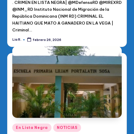
. CRIMEN EN LISTA NEGRA| @MDefensaRD @MIREXRD
@INM_RD Instituto Nacional de Migración de la
República Dominicana (INM RD) CRIMINAL EL
HAITIANO QUE MATO A GANADERO EN LA VEGA |
Criminal…
Lia R.
febrero 26, 2026
Publicado
por
Publicado
En Lista Negra
NOTICIAS
en