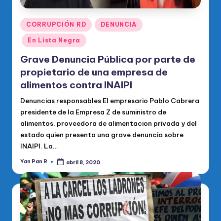
Publicado
CORRUPCIÓN RD
DENUNCIA
en
En Lista Negra
Grave Denuncia Pública por parte de
propietario de una empresa de
alimentos contra INAIPI
Denuncias responsables El empresario Pablo Cabrera
presidente de la Empresa Z de suministro de
alimentos, proveedora de alimentacion privada y del
estado quien presenta una grave denuncia sobre
INAIPI. La…
Yan Pan R
abril 8, 2020
Publicado
por