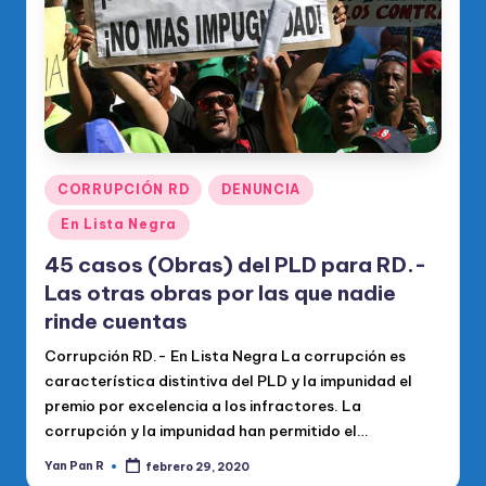
Publicado
CORRUPCIÓN RD
DENUNCIA
en
En Lista Negra
45 casos (Obras) del PLD para RD.-
Las otras obras por las que nadie
rinde cuentas
Corrupción RD.- En Lista Negra La corrupción es
característica distintiva del PLD y la impunidad el
premio por excelencia a los infractores. La
corrupción y la impunidad han permitido el…
Yan Pan R
febrero 29, 2020
Publicado
por