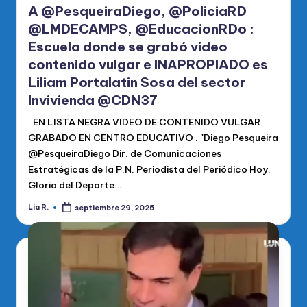
A @PesqueiraDiego, @PoliciaRD
@LMDECAMPS, @EducacionRDo :
Escuela donde se grabó video
contenido vulgar e INAPROPIADO es
Liliam Portalatin Sosa del sector
Invivienda @CDN37
. EN LISTA NEGRA VIDEO DE CONTENIDO VULGAR
GRABADO EN CENTRO EDUCATIVO . "Diego Pesqueira
@PesqueiraDiego Dir. de Comunicaciones
Estratégicas de la P.N. Periodista del Periódico Hoy.
Gloria del Deporte…
Lia R.
septiembre 29, 2025
Publicado
por