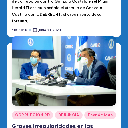
de corrupción contra Gonzalo Castillo en el Miami
Herald El artículo señala el vínculo de Gonzalo
Castillo con ODEBRECHT, el crecimiento de su
fortuna,…
Yan Pan R
junio 30, 2020
Publicado
por
Publicado
CORRUPCIÓN RD
DENUNCIA
Económicas
en
Graves irregularidades en las