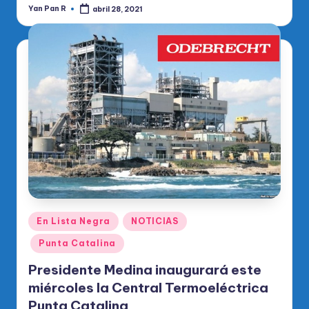
Yan Pan R
abril 28, 2021
Publicado
por
Publicado
En Lista Negra
NOTICIAS
en
Punta Catalina
Presidente Medina inaugurará este
miércoles la Central Termoeléctrica
Punta Catalina