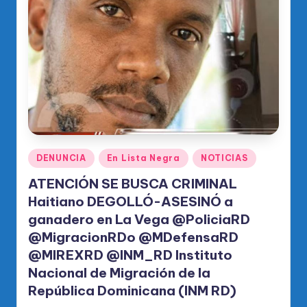
o
di
c
o
O
fi
ci
al
Publicado
DENUNCIA
En Lista Negra
NOTICIAS
en
d
ATENCIÓN SE BUSCA CRIMINAL
Haitiano DEGOLLÓ-ASESlNÓ a
el
ganadero en La Vega @PoliciaRD
P
@MigracionRDo @MDefensaRD
R
@MIREXRD @INM_RD Instituto
M
Nacional de Migración de la
República Dominicana (INM RD)