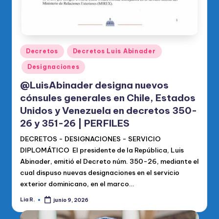
Publicado
Decretos
Decretos Luis Abinader
en
Designaciones
@LuisAbinader designa nuevos
cónsules generales en Chile, Estados
Unidos y Venezuela en decretos 350-
26 y 351-26 | PERFILES
DECRETOS - DESIGNACIONES - SERVICIO
DIPLOMÁTICO El presidente de la República, Luis
Abinader, emitió el Decreto núm. 350-26, mediante el
cual dispuso nuevas designaciones en el servicio
exterior dominicano, en el marco…
Lia R.
junio 9, 2026
Publicado
por