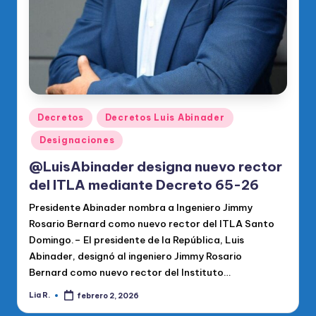
Publicado
Decretos
Decretos Luis Abinader
en
Designaciones
@LuisAbinader designa nuevo rector
del ITLA mediante Decreto 65-26
Presidente Abinader nombra a Ingeniero Jimmy
Rosario Bernard como nuevo rector del ITLA Santo
Domingo.– El presidente de la República, Luis
Abinader, designó al ingeniero Jimmy Rosario
Bernard como nuevo rector del Instituto…
Lia R.
febrero 2, 2026
Publicado
por