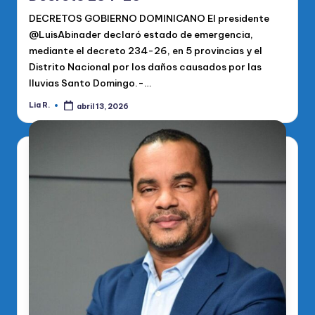
DECRETOS GOBIERNO DOMINICANO El presidente
@LuisAbinader declaró estado de emergencia,
mediante el decreto 234-26, en 5 provincias y el
Distrito Nacional por los daños causados por las
lluvias Santo Domingo.-…
Lia R.
abril 13, 2026
Publicado
por