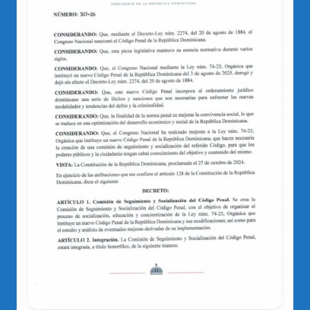
o
di
c
o
O
fi
ci
al
d
el
P
R
M