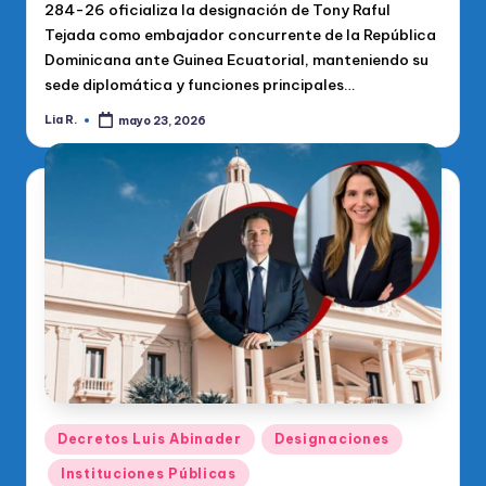
284-26 oficializa la designación de Tony Raful
Tejada como embajador concurrente de la República
Dominicana ante Guinea Ecuatorial, manteniendo su
sede diplomática y funciones principales…
Lia R.
mayo 23, 2026
Publicado
por
Publicado
Decretos Luis Abinader
Designaciones
en
Instituciones Públicas