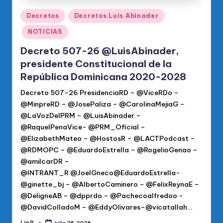
Publicado
Decretos
Decretos Luis Abinader
en
NOTICIAS
Decreto 507-26 @LuisAbinader,
presidente Constitucional de la
República Dominicana 2020-2028
Decreto 507-26 PresidenciaRD – @ViceRDo –
@MinpreRD – @JosePaliza – @CarolinaMejiaG –
@LaVozDelPRM – @LuisAbinader –
@RaquelPenaVice- @PRM_Oficial –
@ElizabethMateo – @HostosR – @LACTPodcast –
@RDMOPC – @EduardoEstrella – @RogelioGenao –
@amilcarDR –
@INTRANT_R @JoelGneco@EduardoEstrella-
@ginette_bj – @AlbertoCaminero – @FelixReynaE –
@DeligneAB – @dpprdo – @Pachecoalfredoo -
@DavidColladoM – @EddyOlivares–@vicatallah…
Lia R.