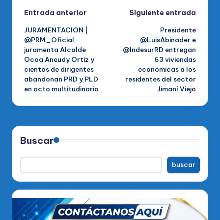
Navegación
Entrada anterior
Siguiente entrada
JURAMENTACION |
Presidente
de
@PRM_Oficial
@LuisAbinader e
juramenta Alcalde
@IndesurRD entregan
entradas
Ocoa Aneudy Ortiz y
63 viviendas
cientos de dirigentes
económicas a los
abandonan PRD y PLD
residentes del sector
en acto multitudinario
Jimaní Viejo
Buscar
buscar