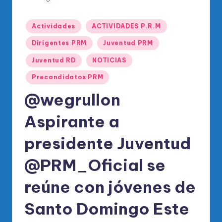
o
di
Publicado
Actividades
ACTIVIDADES P.R.M
c
en
Dirigentes PRM
Juventud PRM
o
Juventud RD
NOTICIAS
O
Precandidatos PRM
fi
@wegrullon
ci
al
Aspirante a
d
presidente Juventud
el
@PRM_Oficial se
P
R
reúne con jóvenes de
M
Santo Domingo Este