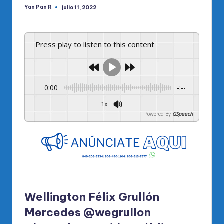
Yan Pan R
julio 11, 2022
Publicado
por
Press play to listen to this content
0:00
-:--
1x
Powered By
GSpeech
Wellington Félix Grullón
Mercedes @wegrullon