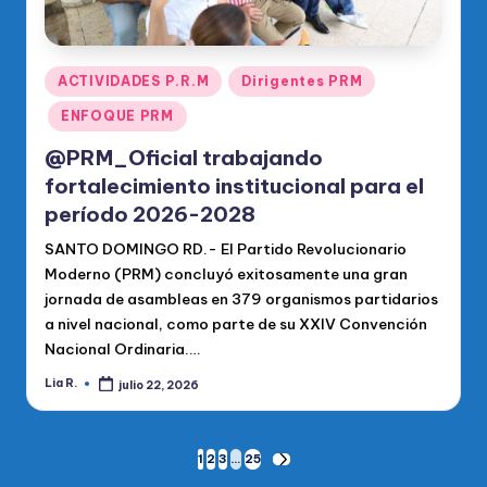
Publicado
ACTIVIDADES P.R.M
Dirigentes PRM
en
ENFOQUE PRM
@PRM_Oficial trabajando
fortalecimiento institucional para el
período 2026-2028
SANTO DOMINGO RD.- El Partido Revolucionario
Moderno (PRM) concluyó exitosamente una gran
jornada de asambleas en 379 organismos partidarios
a nivel nacional, como parte de su XXIV Convención
Nacional Ordinaria.…
Lia R.
julio 22, 2026
Publicado
por
Paginación
1
2
3
…
25
SIGUIENTE