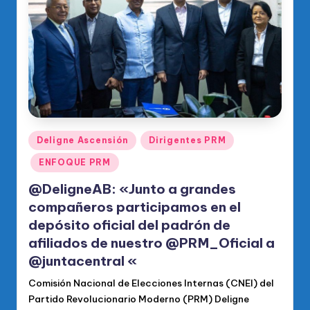
o
di
c
o
O
fi
ci
Publicado
Deligne Ascensión
Dirigentes PRM
en
al
ENFOQUE PRM
d
@DeligneAB: «Junto a grandes
el
compañeros participamos en el
depósito oficial del padrón de
P
afiliados de nuestro @PRM_Oficial a
R
@juntacentral «
M
Comisión Nacional de Elecciones Internas (CNEI) del
Partido Revolucionario Moderno (PRM) Deligne