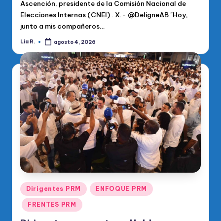
Ascención, presidente de la Comisión Nacional de
Elecciones Internas (CNEI) . X.- @DeligneAB "Hoy,
junto a mis compañeros…
Lia R.
agosto 4, 2026
Publicado
por
Publicado
Dirigentes PRM
ENFOQUE PRM
en
FRENTES PRM