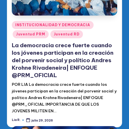
Publicado
INSTITUCIONALIDAD Y DEMOCRACIA
en
Juventud PRM
Juventud RD
La democracia crece fuerte cuando
los jóvenes participan en la creación
del porvenir social y político Andres
Krohne Rivadeneira| ENFOQUE
@PRM_OFICIAL
POR LIA La democracia crece fuerte cuando los
jóvenes participan en la creación del porvenir social y
político Andres Krohne Rivadeneira| ENFOQUE
@PRM_OFICIAL IMPORTANCIA DE QUE LOS
JOVENES MILITEN EN…
Lia R.
julio 29, 2026
Publicado
por