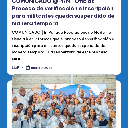
COMUNICADO @PRM_Oficial:
Proceso de verificación e inscripción
para militantes queda suspendido de
manera temporal
COMUNICADO | El Partido Revolucionario Moderno
tiene a bien informar que el proceso de verificación e
inscripción para militantes queda suspendido de
manera temporal. La reapertura de este proceso
será…
Lia R.
julio 30, 2026
Publicado
por