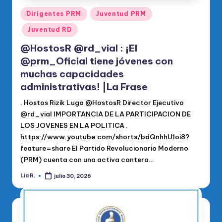
Publicado
Dirigentes PRM
Juventud PRM
en
Juventud RD
@HostosR @rd_vial : ¡El
@prm_Oficial tiene jóvenes con
muchas capacidades
administrativas! |La Frase
. Hostos Rizik Lugo @HostosR Director Ejecutivo
@rd_vial IMPORTANCIA DE LA PARTICIPACION DE
LOS JOVENES EN LA POLITICA .
https://www.youtube.com/shorts/bdQnhhU1oi8?
feature=share El Partido Revolucionario Moderno
(PRM) cuenta con una activa cantera…
Lia R.
julio 30, 2026
Publicado
por