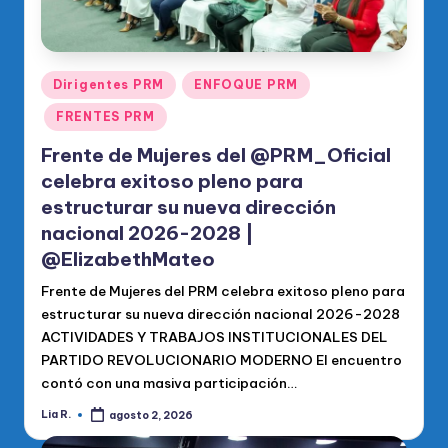
Publicado
Dirigentes PRM
ENFOQUE PRM
en
FRENTES PRM
Frente de Mujeres del @PRM_Oficial
celebra exitoso pleno para
estructurar su nueva dirección
nacional 2026-2028 |
@ElizabethMateo
Frente de Mujeres del PRM celebra exitoso pleno para
estructurar su nueva dirección nacional 2026-2028
ACTIVIDADES Y TRABAJOS INSTITUCIONALES DEL
PARTIDO REVOLUCIONARIO MODERNO El encuentro
contó con una masiva participación…
Lia R.
agosto 2, 2026
Publicado
por