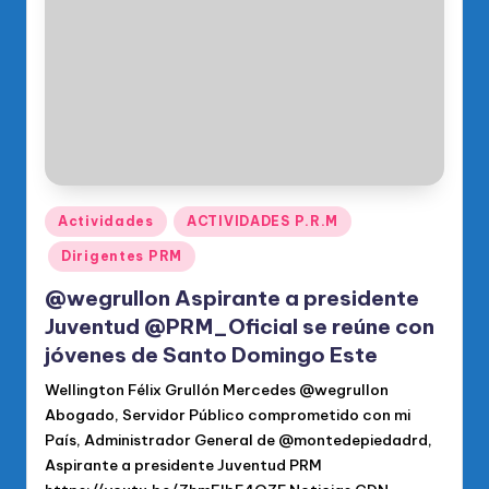
o
di
c
o
O
fi
ci
Publicado
Actividades
ACTIVIDADES P.R.M
en
al
Dirigentes PRM
d
@wegrullon Aspirante a presidente
el
Juventud @PRM_Oficial se reúne con
jóvenes de Santo Domingo Este
P
Wellington Félix Grullón Mercedes @wegrullon
R
Abogado, Servidor Público comprometido con mi
M
País, Administrador General de @montedepiedadrd,
Aspirante a presidente Juventud PRM