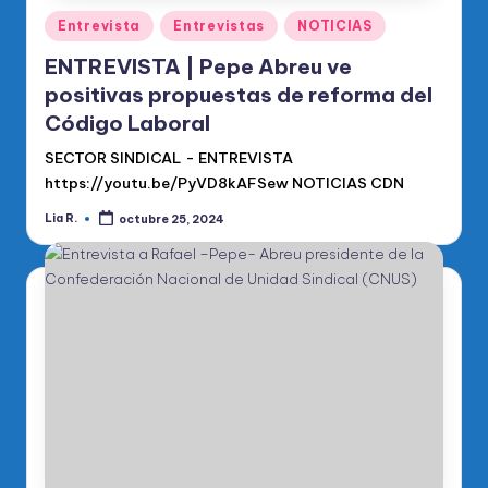
Publicado
Entrevista
Entrevistas
NOTICIAS
en
ENTREVISTA | Pepe Abreu ve
positivas propuestas de reforma del
Código Laboral
SECTOR SINDICAL - ENTREVISTA
https://youtu.be/PyVD8kAFSew NOTICIAS CDN
Lia R.
octubre 25, 2024
Publicado
por