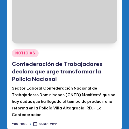
Publicado
NOTICIAS
en
Confederación de Trabajadores
declara que urge transformar la
Policía Nacional
Sector Laboral Confederación Nacional de
Trabajadores Dominicanos (CNTD) Manifestó que no
hay dudas que ha llegado el tiempo de producir una
reforma en la Policía Villa Altagracia, RD.- La
Confederación…
Yan Pan R
abril 3, 2021
Publicado
por