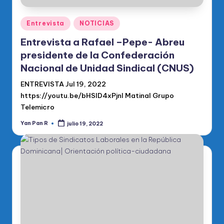
Publicado
Entrevista
NOTICIAS
en
Entrevista a Rafael –Pepe- Abreu
presidente de la Confederación
Nacional de Unidad Sindical (CNUS)
ENTREVISTA Jul 19, 2022
https://youtu.be/bHSlD4xPjnI Matinal Grupo
Telemicro
Yan Pan R
julio 19, 2022
Publicado
por