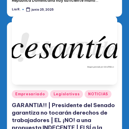
República Dominicana hay suficiente mano…
Lia R.
junio 25, 2025
Publicado
por
Publicado
Empresariado
Legislativas
NOTICIAS
en
GARANTIA!! | Presidente del Senado
garantiza no tocarán derechos de
trabajadores | EL ¡NO! a una
propuesta INDECENTE | El SÍ a la