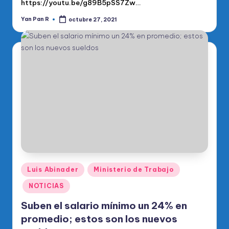
https://youtu.be/g89B5pSS7Zw…
Yan Pan R
octubre 27, 2021
Publicado
por
Publicado
Luis Abinader
Ministerio de Trabajo
en
NOTICIAS
Suben el salario mínimo un 24% en
promedio; estos son los nuevos