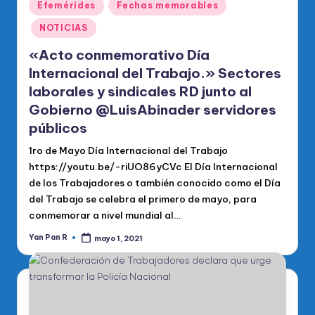
Publicado
Efemérides
Fechas memorables
en
NOTICIAS
«Acto conmemorativo Día
Internacional del Trabajo.» Sectores
laborales y sindicales RD junto al
Gobierno @LuisAbinader servidores
públicos
1ro de Mayo Día Internacional del Trabajo
https://youtu.be/-riUO86yCVc El Día Internacional
de los Trabajadores o también conocido como el Día
del Trabajo se celebra el primero de mayo, para
conmemorar a nivel mundial al…
Yan Pan R
mayo 1, 2021
Publicado
por