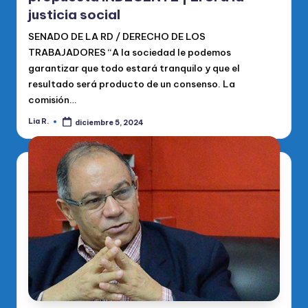
justicia social
SENADO DE LA RD / DERECHO DE LOS
TRABAJADORES “A la sociedad le podemos
garantizar que todo estará tranquilo y que el
resultado será producto de un consenso. La
comisión…
Lia R.
diciembre 5, 2024
Publicado
por