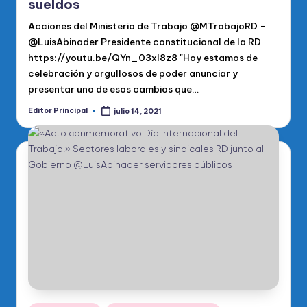
sueldos
Acciones del Ministerio de Trabajo @MTrabajoRD -
@LuisAbinader Presidente constitucional de la RD
https://youtu.be/QYn_03xI8z8 "Hoy estamos de
celebración y orgullosos de poder anunciar y
presentar uno de esos cambios que…
Editor Principal
julio 14, 2021
Publicado
por