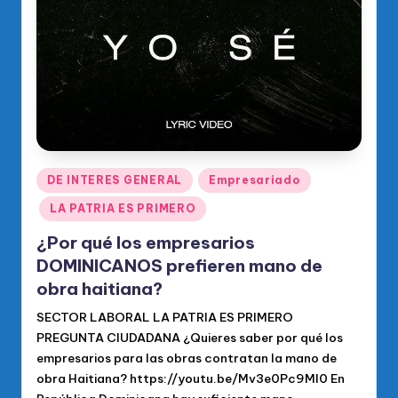
o
di
c
o
O
fi
ci
Publicado
DE INTERES GENERAL
Empresariado
en
al
LA PATRIA ES PRIMERO
d
¿Por qué los empresarios
el
DOMINICANOS prefieren mano de
obra haitiana?
P
SECTOR LABORAL LA PATRIA ES PRIMERO
R
PREGUNTA CIUDADANA ¿Quieres saber por qué los
M
empresarios para las obras contratan la mano de
obra Haitiana? https://youtu.be/Mv3e0Pc9MI0 En