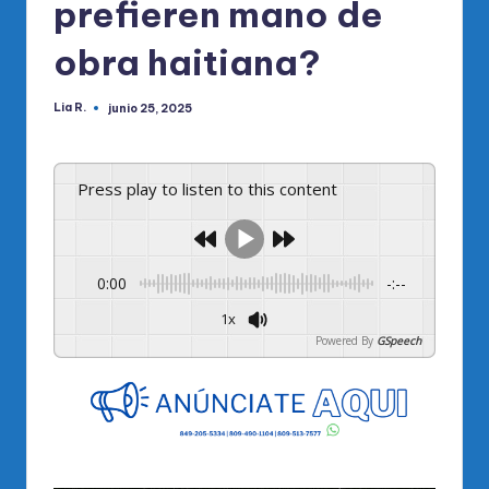
prefieren mano de
obra haitiana?
Lia R.
junio 25, 2025
Publicado
por
Press play to listen to this content
0:00
-:--
1x
Powered By
GSpeech