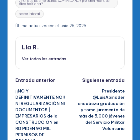
¿Por qué los empresarios DOMINICANOS prefieren mano de
obra haitiana?
sector laboral
Última actualización el junio 25, 2025
Lia R.
Ver todas las entradas
Navegación
Entrada anterior
Siguiente entrada
¡¡NO Y
Presidente
de
DEFINITIVAMENTE NO!!
@LuisAbinader
NI REGULARIZACIÓN NI
encabeza graduación
entradas
DOCUMENTOS |
y toma juramento de
EMPRESARIOS de la
más de 5,000 jóvenes
CONSTRUCCIÓN en
del Servicio Militar
RD PIDEN 90 MIL
Voluntario
PERMISOS DE