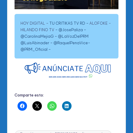
HOY DIGITAL –
TU CRITIKAS TV RD –
ALOFOKE
-
HILANDO FINO TV
– @JosePaliza –
@CarolinaMejiaG – @LaVozDelPRM
@LuisAbinader – @RaquelPenaVice-
@PRM_Oficial –
Comparte esto:
Etiquetas: