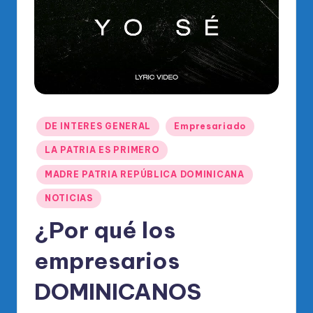
o
di
c
o
O
fi
Publicado
DE INTERES GENERAL
Empresariado
ci
en
LA PATRIA ES PRIMERO
al
MADRE PATRIA REPÚBLICA DOMINICANA
d
NOTICIAS
el
¿Por qué los
P
R
empresarios
M
DOMINICANOS