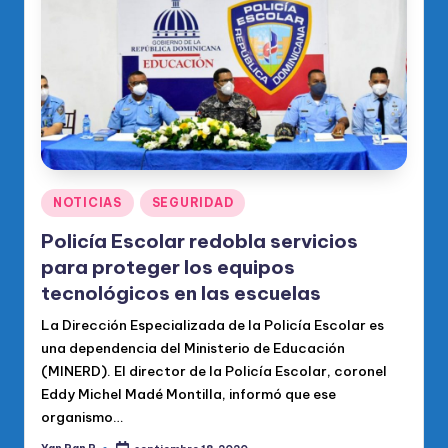
o
di
c
o
O
fi
ci
Publicado
NOTICIAS
SEGURIDAD
en
al
Policía Escolar redobla servicios
d
para proteger los equipos
tecnológicos en las escuelas
el
La Dirección Especializada de la Policía Escolar es
P
una dependencia del Ministerio de Educación
R
(MINERD). El director de la Policía Escolar, coronel
M
Eddy Michel Madé Montilla, informó que ese
organismo…