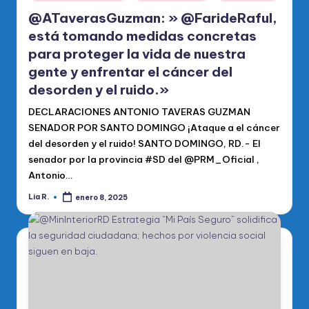
en
@ATaverasGuzman: » @FarideRaful,
está tomando medidas concretas
para proteger la vida de nuestra
gente y enfrentar el cáncer del
desorden y el ruido.»
DECLARACIONES ANTONIO TAVERAS GUZMAN
SENADOR POR SANTO DOMINGO ¡Ataque a el cáncer
del desorden y el ruido! SANTO DOMINGO, RD.- El
senador por la provincia #SD del @PRM_Oficial ,
Antonio…
Lia R.
enero 8, 2025
Publicado
por