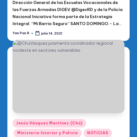
Dirección General de las Escuelas Vocacionales de
las Fuerzas Armadas DIGEV @DigevRD y de la Policía
Nacional Iniciativa forma parte de la Estrategia
Integral. “Mi Barrio Seguro” SANTO DOMINGO.- La…
Yan Pan R
julio 14, 2021
Publicado
por
Publicado
Jesús Vásquez Martínez (Chú)
en
Ministerio Interior y Policía
NOTICIAS