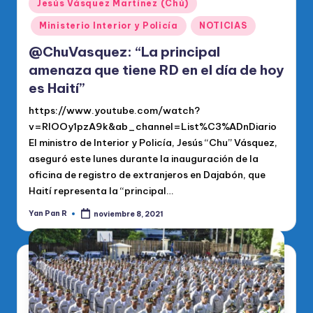
Publicado
Jesús Vásquez Martínez (Chú)
en
Ministerio Interior y Policía
NOTICIAS
@ChuVasquez: “La principal
amenaza que tiene RD en el día de hoy
es Haití”
https://www.youtube.com/watch?
v=RIOOy1pzA9k&ab_channel=List%C3%ADnDiario
El ministro de Interior y Policía, Jesús “Chu” Vásquez,
aseguró este lunes durante la inauguración de la
oficina de registro de extranjeros en Dajabón, que
Haití representa la “principal…
Yan Pan R
noviembre 8, 2021
Publicado
por