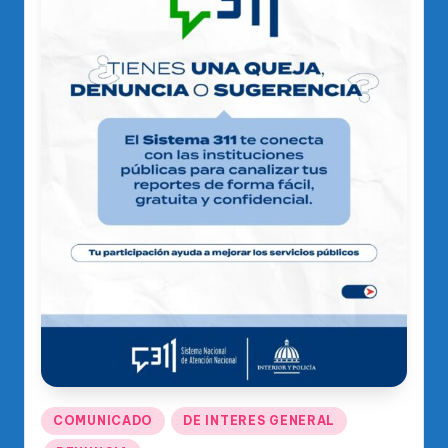
o
di
c
o
O
fi
ci
al
d
el
P
R
M
Publicado
COMUNICADO
DE INTERES GENERAL
en