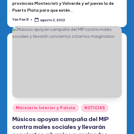
provincias Montecristi y Valverde y wl jueves la de
Puerto Plata para que estén…
Yan Pan R
agosto 2, 2022
Publicado
por
Publicado
Ministerio Interior y Policía
NOTICIAS
en
Músicos apoyan campaña del MIP
contra males sociales y llevarán