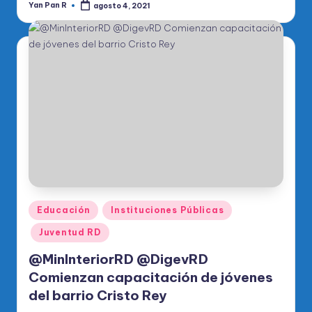
Yan Pan R
agosto 4, 2021
Publicado
por
Publicado
Educación
Instituciones Públicas
en
Juventud RD
@MinInteriorRD @DigevRD
Comienzan capacitación de jóvenes
del barrio Cristo Rey