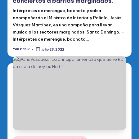
conciertos a barrios marginados.
Intérpretes de merengue, bachata y salsa
acompañarán al Ministro de Interior y Policía, Jesús
Vásquez Martínez, en una campaña para llevar
música a los sectores marginados. Santo Domingo. -
Intérpretes de merengue, bachata…
Yan Pan R
julio 28, 2022
Publicado
por