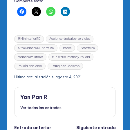
Comparte esto:
Etiquetas:
@MinInteriorRD
Acciones-trabajos- servicios
Altos Mandos Militares RD
Becas
Beneficios
mandos militares
Ministerio Interior y Policia
Policía Nacional
Trabajo de Gobierno
Última actualización el agosto 4, 2021
Yan Pan R
Ver todas las entradas
Navegación
Entrada anterior
Siguiente entrada