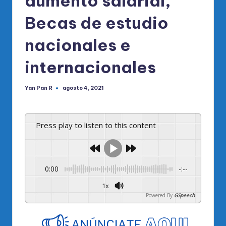
aumento salarial,
Becas de estudio
nacionales e
internacionales
Yan Pan R
agosto 4, 2021
Publicado
por
Press play to listen to this content
0:00
-:--
1x
Powered By
GSpeech