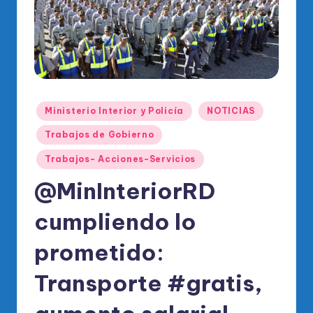
o
di
c
o
O
Publicado
Ministerio Interior y Policía
NOTICIAS
fi
en
ci
Trabajos de Gobierno
al
Trabajos- Acciones-Servicios
d
@MinInteriorRD
el
cumpliendo lo
P
prometido:
R
M
Transporte #gratis,