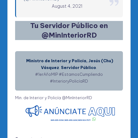
August 4, 2021
Tu Servidor Público en
@MinInteriorRD
Ministro de Interior y Policía, Jesús (Chu)
Vásquez
.
Servidor Público
.
#1erAñoMIP
#EstamosCumpliendo
#InterioryPolicíaRD
Min. de Interior y Policía @MinInteriorRD