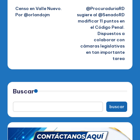
Censo en Valle Nuevo.
@ProcuraduriaRD
de
Por @orlandojm
sugiere al @SenadoRD
modificar 11 puntos en
entradas
el Código Penal.
Dispuestos a
colaborar con
cámaras legislativas
en tan importante
tarea
Buscar
buscar