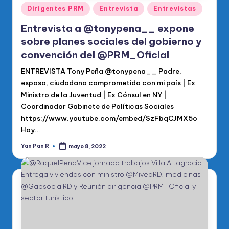
Publicado
Dirigentes PRM
Entrevista
Entrevistas
en
Entrevista a @tonypena__ expone
sobre planes sociales del gobierno y
convención del @PRM_Oficial
ENTREVISTA Tony Peña @tonypena__ Padre,
esposo, ciudadano comprometido con mi país | Ex
Ministro de la Juventud | Ex Cónsul en NY |
Coordinador Gabinete de Políticas Sociales
https://www.youtube.com/embed/SzFbqCJMX5o
Hoy…
Yan Pan R
mayo 8, 2022
Publicado
por