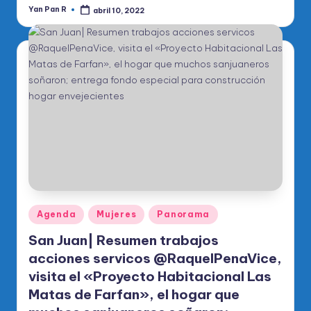
Yan Pan R
abril 10, 2022
Publicado
por
Publicado
Agenda
Mujeres
Panorama
en
San Juan| Resumen trabajos
acciones servicos @RaquelPenaVice,
visita el «Proyecto Habitacional Las
Matas de Farfan», el hogar que