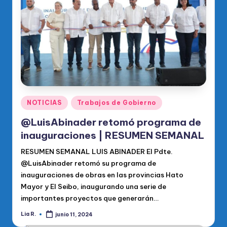
o
di
c
o
O
fi
ci
Publicado
NOTICIAS
Trabajos de Gobierno
en
al
@LuisAbinader retomó programa de
d
inauguraciones | RESUMEN SEMANAL
el
RESUMEN SEMANAL LUIS ABINADER El Pdte.
@LuisAbinader retomó su programa de
P
inauguraciones de obras en las provincias Hato
R
Mayor y El Seibo, inaugurando una serie de
importantes proyectos que generarán…
M
Lia R.
junio 11, 2024
Publicado
por