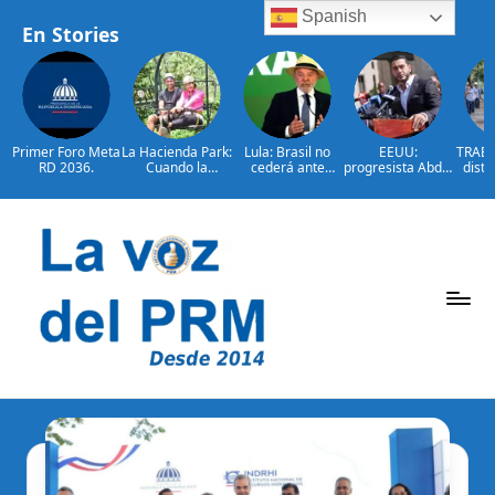
Spanish
En Stories
Primer Foro Meta
La Hacienda Park:
Lula: Brasil no
EEUU:
TRAE f
RD 2036.
Cuando la
cederá ante
progresista Abdul
distr
aventura cuenta
injerencias
El-Sayed gana
auto
la historia del
extranjeras
primarias en
todo 
campo
Míchigan
cara a
dominicano
año 
Saltar
al
contenido
P
La
Voz
e
Del
ri
PRM