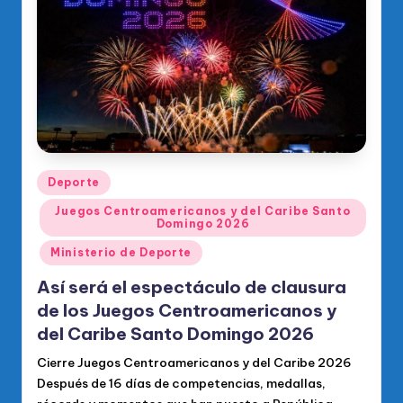
o
di
c
o
O
fi
ci
Publicado
Deporte
en
al
Juegos Centroamericanos y del Caribe Santo
Domingo 2026
d
Ministerio de Deporte
el
Así será el espectáculo de clausura
P
de los Juegos Centroamericanos y
R
del Caribe Santo Domingo 2026
M
Cierre Juegos Centroamericanos y del Caribe 2026
Después de 16 días de competencias, medallas,