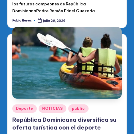
los futuros campeones de República
DominicanaPadre Ramón Erinel Quezada...
Fabio Reyes
julio 26, 2026
Publicado
por
Publicado
Deporte
NOTICIAS
public
en
República Dominicana diversifica su
oferta turística con el deporte