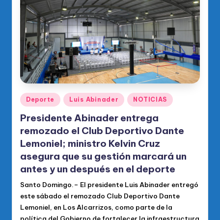
Publicado
Deporte
Luis Abinader
NOTICIAS
en
Presidente Abinader entrega
remozado el Club Deportivo Dante
Lemoniel; ministro Kelvin Cruz
asegura que su gestión marcará un
antes y un después en el deporte
Santo Domingo.– El presidente Luis Abinader entregó
este sábado el remozado Club Deportivo Dante
Lemoniel, en Los Alcarrizos, como parte de la
política del Gobierno de fortalecer la infraestructura