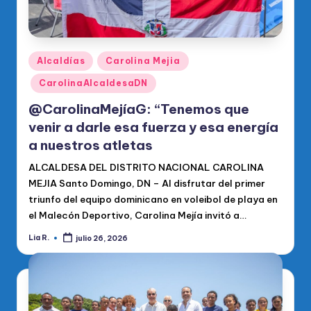
Publicado
Alcaldías
Carolina Mejia
en
CarolinaAlcaldesaDN
@CarolinaMejíaG: “Tenemos que
venir a darle esa fuerza y esa energía
a nuestros atletas
ALCALDESA DEL DISTRITO NACIONAL CAROLINA
MEJIA Santo Domingo, DN – Al disfrutar del primer
triunfo del equipo dominicano en voleibol de playa en
el Malecón Deportivo, Carolina Mejía invitó a…
Lia R.
julio 26, 2026
Publicado
por