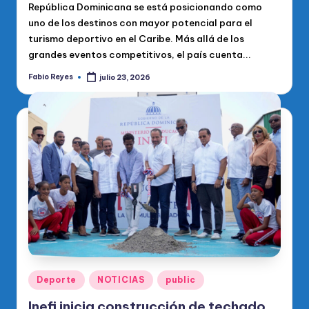
República Dominicana se está posicionando como
uno de los destinos con mayor potencial para el
turismo deportivo en el Caribe. Más allá de los
grandes eventos competitivos, el país cuenta...
Fabio Reyes
julio 23, 2026
Publicado
por
Publicado
Deporte
NOTICIAS
public
en
Inefi inicia construcción de techado