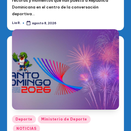
récords y momentos que han puesto a República
Dominicana en el centro de la conversación
deportiva…
Lia R.
agosto 8, 2026
Publicado
por
Publicado
Deporte
Ministerio de Deporte
en
NOTICIAS