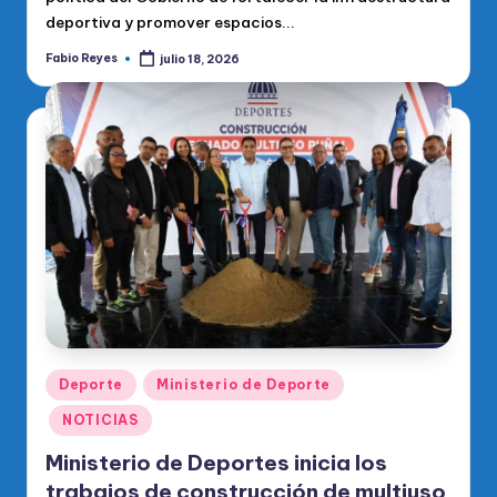
deportiva y promover espacios...
Fabio Reyes
julio 18, 2026
Publicado
por
Publicado
Deporte
Ministerio de Deporte
en
NOTICIAS
Ministerio de Deportes inicia los
trabajos de construcción de multiuso