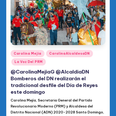
o
di
c
o
O
fi
ci
Publicado
Carolina Mejia
CarolinaAlcaldesaDN
en
al
La Voz Del PRM
d
@CarolinaMejiaG @AlcaldiaDN
el
Bomberos del DN realizarán el
tradicional desfile del Día de Reyes
P
este domingo
R
Carolina Mejía, Secretaria General del Partido
M
Revolucionario Moderno (PRM) y Alcaldesa del
Distrito Nacional (ADN) 2020-2028 Santo Domingo,