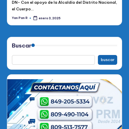
DN- Con el apoyo de la Alcaldía del Distrito Nacional,
el Cuerpo…
Yan Pan R
enero 3, 2025
Publicado
por
Buscar
buscar