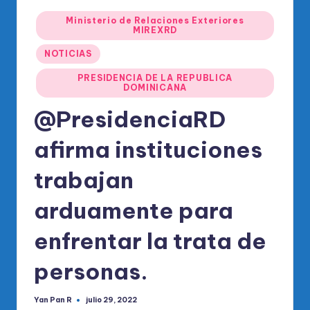
o
Publicado
di
Ministerio de Relaciones Exteriores
en
MIREXRD
c
NOTICIAS
o
PRESIDENCIA DE LA REPUBLICA
DOMINICANA
O
@PresidenciaRD
fi
ci
afirma instituciones
al
trabajan
d
arduamente para
el
P
enfrentar la trata de
R
personas.
M
Yan Pan R
julio 29, 2022
Publicado