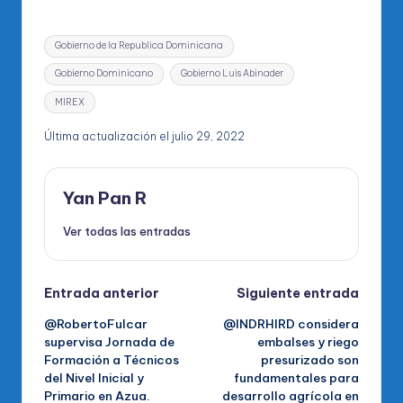
Etiquetas:
Gobierno de la Republica Dominicana
Gobierno Dominicano
Gobierno Luis Abinader
MIREX
Última actualización el julio 29, 2022
Yan Pan R
Ver todas las entradas
Navegación
Entrada anterior
Siguiente entrada
@RobertoFulcar
@INDRHIRD considera
de
supervisa Jornada de
embalses y riego
Formación a Técnicos
presurizado son
entradas
del Nivel Inicial y
fundamentales para
Primario en Azua.
desarrollo agrícola en