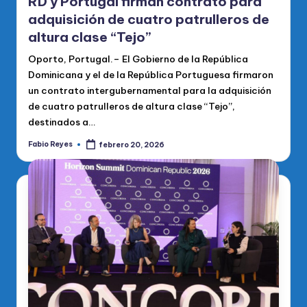
RD y Portugal firman contrato para
adquisición de cuatro patrulleros de
altura clase “Tejo”
Oporto, Portugal.– El Gobierno de la República
Dominicana y el de la República Portuguesa firmaron
un contrato intergubernamental para la adquisición
de cuatro patrulleros de altura clase “Tejo”,
destinados a…
Fabio Reyes
febrero 20, 2026
Publicado
por