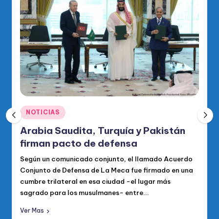
o
di
c
o
O
fi
ci
Publicado
al
NOTICIAS
en
d
Arabia Saudita, Turquía y Pakistán
firman pacto de defensa
el
Según un comunicado conjunto, el llamado Acuerdo
P
Conjunto de Defensa de La Meca fue firmado en una
R
cumbre trilateral en esa ciudad -el lugar más
M
sagrado para los musulmanes- entre...
Ver Mas