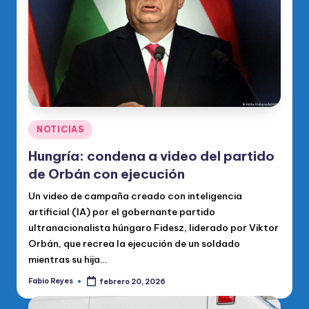
Publicado
NOTICIAS
en
Hungría: condena a video del partido
de Orbán con ejecución
Un video de campaña creado con inteligencia
artificial (IA) por el gobernante partido
ultranacionalista húngaro Fidesz, liderado por Viktor
Orbán, que recrea la ejecución de un soldado
mientras su hija…
Fabio Reyes
febrero 20, 2026
Publicado
por