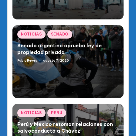
Publicado
NOTICIAS
SENADO
en
Senado argentino aprueba ley de
propiedad privada
Fabio Reyes
agosto 7, 2026
Publicado
por
Publicado
NOTICIAS
PERÚ
en
Perú y México retoman relaciones con
salvoconducto a Chávez