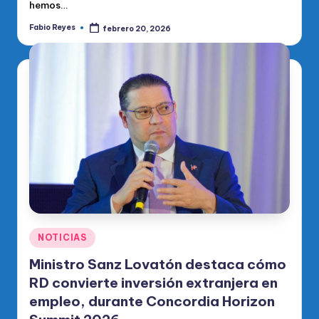
hemos…
Fabio Reyes
febrero 20, 2026
Publicado
por
Publicado
NOTICIAS
en
Ministro Sanz Lovatón destaca cómo
RD convierte inversión extranjera en
empleo, durante Concordia Horizon