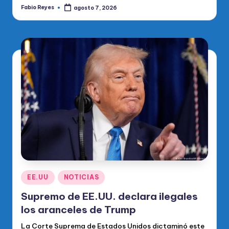
Fabio Reyes
agosto 7, 2026
Publicado
por
Publicado
EE.UU
NOTICIAS
en
Supremo de EE.UU. declara ilegales
los aranceles de Trump
La Corte Suprema de Estados Unidos dictaminó este