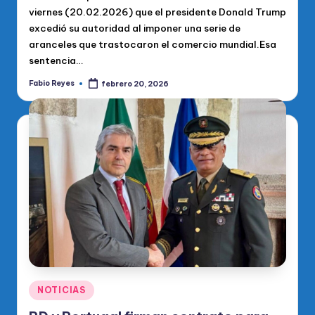
viernes (20.02.2026) que el presidente Donald Trump
excedió su autoridad al imponer una serie de
aranceles que trastocaron el comercio mundial.Esa
sentencia…
Fabio Reyes
febrero 20, 2026
Publicado
por
Publicado
NOTICIAS
en