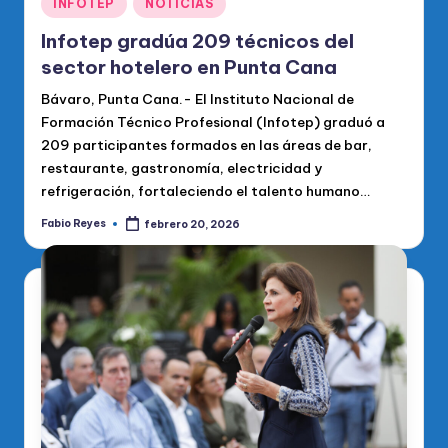
INFOTEP
NOTICIAS
en
Infotep gradúa 209 técnicos del
sector hotelero en Punta Cana
Bávaro, Punta Cana.- El Instituto Nacional de
Formación Técnico Profesional (Infotep) graduó a
209 participantes formados en las áreas de bar,
restaurante, gastronomía, electricidad y
refrigeración, fortaleciendo el talento humano…
Fabio Reyes
febrero 20, 2026
Publicado
por