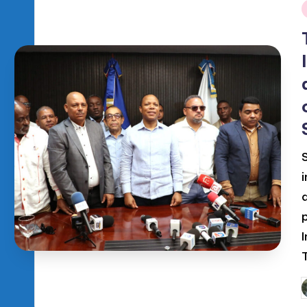
T
P
p