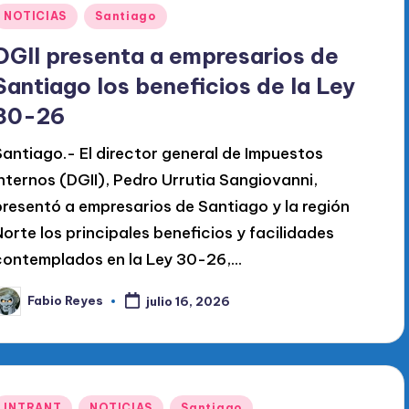
Publicado
NOTICIAS
Santiago
en
DGII presenta a empresarios de
Santiago los beneficios de la Ley
30-26
Santiago.- El director general de Impuestos
Internos (DGII), Pedro Urrutia Sangiovanni,
presentó a empresarios de Santiago y la región
Norte los principales beneficios y facilidades
contemplados en la Ley 30-26,...
Fabio Reyes
julio 16, 2026
ublicado
or
Publicado
INTRANT
NOTICIAS
Santiago