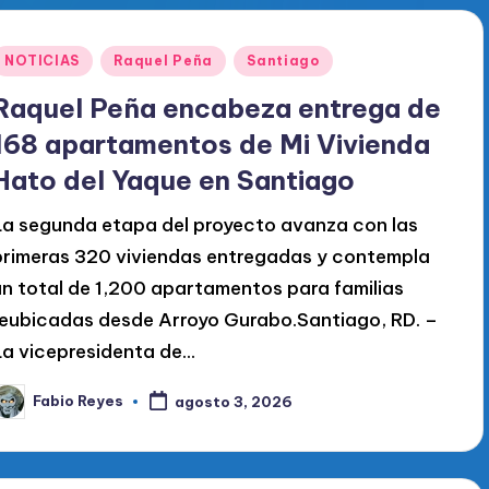
Publicado
NOTICIAS
Raquel Peña
Santiago
en
Raquel Peña encabeza entrega de
168 apartamentos de Mi Vivienda
Hato del Yaque en Santiago
La segunda etapa del proyecto avanza con las
primeras 320 viviendas entregadas y contempla
un total de 1,200 apartamentos para familias
reubicadas desde Arroyo Gurabo.Santiago, RD. –
La vicepresidenta de...
Fabio Reyes
agosto 3, 2026
ublicado
or