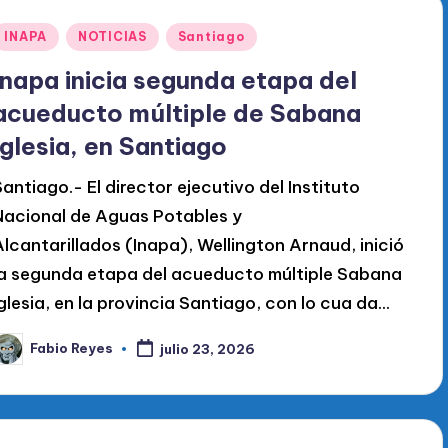
Publicado
INAPA
NOTICIAS
Santiago
en
Inapa inicia segunda etapa del
acueducto múltiple de Sabana
Iglesia, en Santiago
Santiago.- El director ejecutivo del Instituto
Nacional de Aguas Potables y
Alcantarillados (Inapa), Wellington Arnaud, inició
la segunda etapa del acueducto múltiple Sabana
Iglesia, en la provincia Santiago, con lo cua da...
Fabio Reyes
julio 23, 2026
ublicado
or