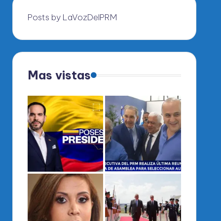
Posts by LaVozDelPRM
Mas vistas