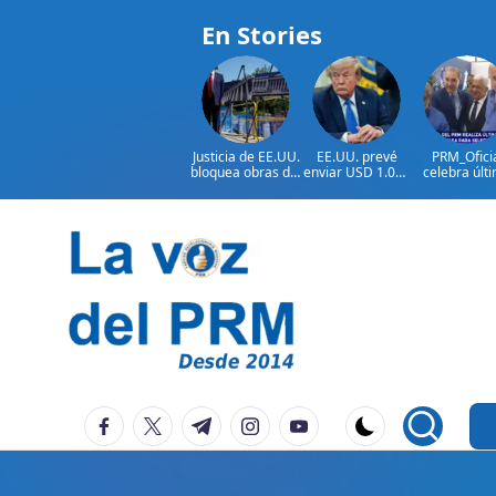
En Stories
Justicia de EE.UU.
EE.UU. prevé
PRM_Ofici
bloquea obras del
enviar USD 1.000
celebra últ
salón de baile de
millones en
reunión
Trump
ayuda a Colombia
preparator
antes de
asamblea p
seleccion
Saltar
autoridad
al
contenido
P
La
facebook.com
twitter.com
t.me
instagram.com
youtube.com
Voz
e
Del
ri
PRM