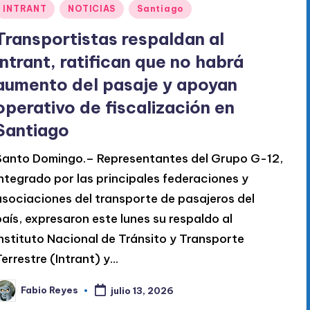
Publicado
INTRANT
NOTICIAS
Santiago
en
Transportistas respaldan al
Intrant, ratifican que no habrá
aumento del pasaje y apoyan
operativo de fiscalización en
Santiago
Santo Domingo.– Representantes del Grupo G-12,
integrado por las principales federaciones y
asociaciones del transporte de pasajeros del
país, expresaron este lunes su respaldo al
Instituto Nacional de Tránsito y Transporte
errestre (Intrant) y...
Fabio Reyes
julio 13, 2026
ublicado
or