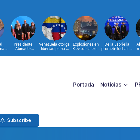
al
Presidente
Venezuela otorga
Explosiones en
De la Espriella
A
ima
Abinader
libertad plena a
Kiev tras alerta
promete lucha sin
m
concluye agenda
jueza María
por misiles
tregua al
ia
en Colombia y
Lourdes Afiuni
balísticos
narcoterrorismo
ata
sale hacia la
ara
República
ar
Dominicana tras
es
toma de posesión
de Abelardo de la
Espriella
Portada
Noticias
P
Subscribe