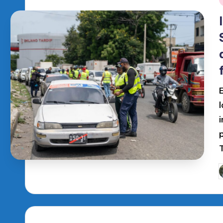
T
P
p