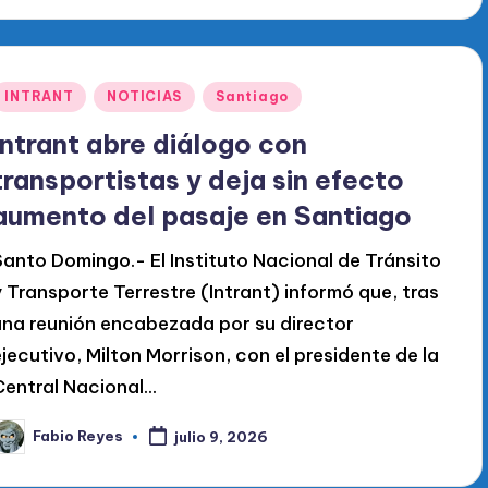
Publicado
INTRANT
NOTICIAS
Santiago
en
Intrant abre diálogo con
transportistas y deja sin efecto
aumento del pasaje en Santiago
Santo Domingo.- El Instituto Nacional de Tránsito
y Transporte Terrestre (Intrant) informó que, tras
una reunión encabezada por su director
ejecutivo, Milton Morrison, con el presidente de la
Central Nacional...
Fabio Reyes
julio 9, 2026
ublicado
or