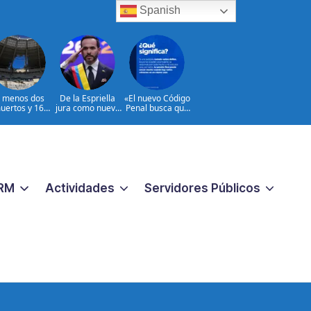
Spanish
l menos dos
De la Espriella
«El nuevo Código
uertos y 16
jura como nuevo
Penal busca que
heridos en
presidente de
los crímenes
ques rusos a
Colombia
extremos no
Ucrania
reciban una
respuesta
pequeña
«|@dpprdo
RM
Actividades
Servidores Públicos