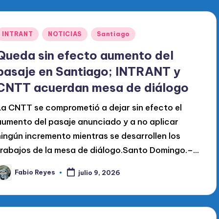
Publicado
INTRANT
NOTICIAS
Santiago
en
Queda sin efecto aumento del
pasaje en Santiago; INTRANT y
CNTT acuerdan mesa de diálogo
La CNTT se comprometió a dejar sin efecto el
aumento del pasaje anunciado y a no aplicar
ningún incremento mientras se desarrollen los
trabajos de la mesa de diálogo.Santo Domingo.–...
Fabio Reyes
julio 9, 2026
ublicado
or