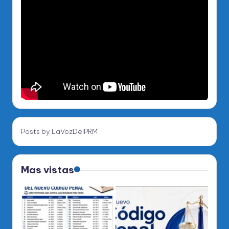
Posts by LaVozDelPRM
Mas vistas