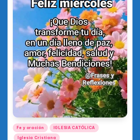
o
di
c
o
O
fi
ci
al
d
el
P
R
M
Publicado
Fe y oración
IGLESIA CATÓLICA
en
Iglesia Cristiana