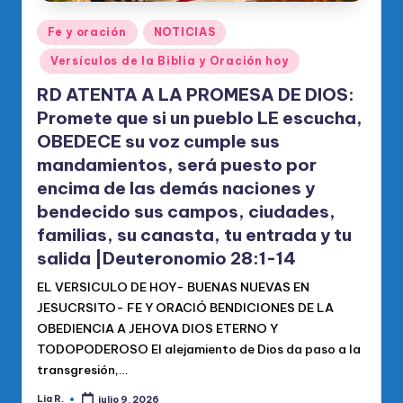
Publicado
Fe y oración
NOTICIAS
en
Versículos de la Biblia y Oración hoy
RD ATENTA A LA PROMESA DE DIOS:
Promete que si un pueblo LE escucha,
OBEDECE su voz cumple sus
mandamientos, será puesto por
encima de las demás naciones y
bendecido sus campos, ciudades,
familias, su canasta, tu entrada y tu
salida |Deuteronomio 28:1-14
EL VERSICULO DE HOY- BUENAS NUEVAS EN
JESUCRSITO- FE Y ORACIÓ BENDICIONES DE LA
OBEDIENCIA A JEHOVA DIOS ETERNO Y
TODOPODEROSO El alejamiento de Dios da paso a la
transgresión,…
Lia R.
julio 9, 2026
Publicado