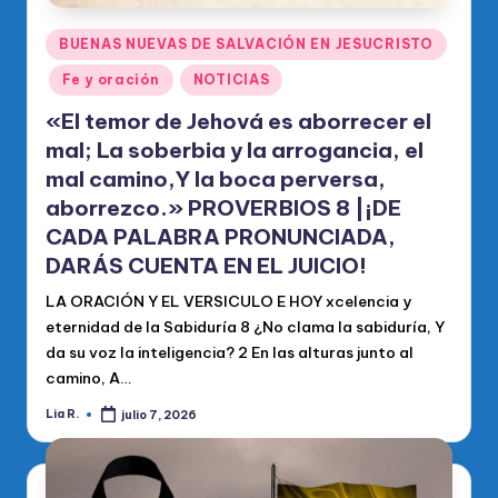
Publicado
BUENAS NUEVAS DE SALVACIÓN EN JESUCRISTO
en
Fe y oración
NOTICIAS
«El temor de Jehová es aborrecer el
mal; La soberbia y la arrogancia, el
mal camino,Y la boca perversa,
aborrezco.» PROVERBIOS 8 |¡DE
CADA PALABRA PRONUNCIADA,
DARÁS CUENTA EN EL JUICIO!
LA ORACIÓN Y EL VERSICULO E HOY xcelencia y
eternidad de la Sabiduría 8 ¿No clama la sabiduría, Y
da su voz la inteligencia? 2 En las alturas junto al
camino, A…
Lia R.
julio 7, 2026
Publicado
por