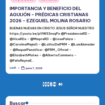
IMPORTANCIA Y BENEFICIO DEL
AGUIJÓN – PRÉDICAS CRISTIANAS
2026 – EZEQUIEL MOLINA ROSARIO
BUENAS NUEVAS EN CRISTO JESUS SEÑOR NUESTRO
https://youtu.be/p1fWS3nsqPo @PresidenciaRD –
@ViceRDo – @MinpreRD – @JosePaliza –
@CarolinaMejiaG – @LaVozDelPRM – @LuisAbinader
– @RaquelPenaVice- @PRM_Oficial –
@ElizabethMateo – @AlbertoCaminero –
@FelixReynaE…
Lia R.
junio 7, 2026
Publicado
por
Paginación
1
2
3
…
16
SIGUIENTE
PÁGINA
de
entradas
Buscar