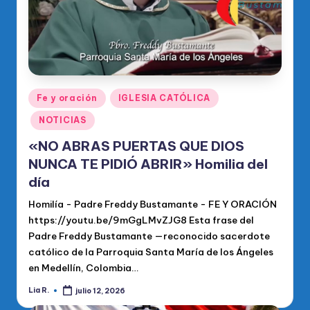
Publicado
Fe y oración
IGLESIA CATÓLICA
en
NOTICIAS
«NO ABRAS PUERTAS QUE DIOS
NUNCA TE PIDIÓ ABRIR» Homilia del
día
Homilía - Padre Freddy Bustamante - FE Y ORACIÓN
https://youtu.be/9mGgLMvZJG8 Esta frase del
Padre Freddy Bustamante —reconocido sacerdote
católico de la Parroquia Santa María de los Ángeles
en Medellín, Colombia…
Lia R.
julio 12, 2026
Publicado
por