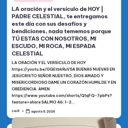
LA oración y el versículo de HOY |
PADRE CELESTIAL, te entregamos
este día con sus desafíos y
bendiciones, nada tememos porque
TÚ ESTAS CON NOSOTROS, MI
ESCUDO, MI ROCA, MI ESPADA
CELESTIAL
LA ORACIÓN Y EL VERSICULO DE HOY
https://youtu.be/GQEtbkRuV5A BUENAS NUEVAS EN
JESUCRISTO SEÑOR NUESTRO, DIOS AMADO Y
MISERICORDIOSO DAME UN CORAZÓN HUMILDE Y EN
OBEDIENCIA. AMEN
https://www.youtube.com/shorts/Q1qFQ-7pbPs?
feature=share SALMO 46: 1-2…
Lia R.
agosto 5, 2026
Publicado
por