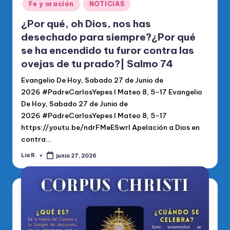
Fe y oración
NOTICIAS
¿Por qué, oh Dios, nos has
desechado para siempre?¿Por qué
se ha encendido tu furor contra las
ovejas de tu prado?| Salmo 74
Evangelio De Hoy, Sabado 27 de Junio de
2026 #PadreCarlosYepes l Mateo 8, 5-17 Evangelio
De Hoy, Sabado 27 de Junio de
2026 #PadreCarlosYepes l Mateo 8, 5-17
https://youtu.be/ndrFMeESwrI Apelación a Dios en
contra…
Lia R.
junio 27, 2026
Publicado
por