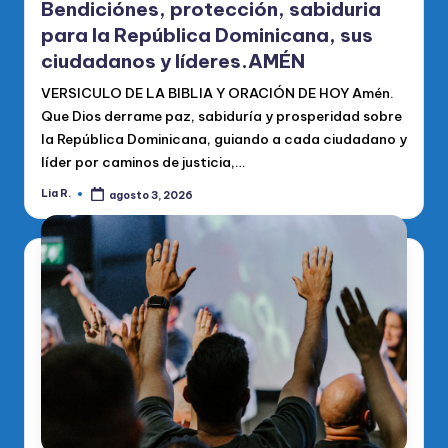
Bendiciónes, protección, sabiduria
para la República Dominicana, sus
ciudadanos y líderes.AMÉN
VERSICULO DE LA BIBLIA Y ORACIÓN DE HOY Amén.
Que Dios derrame paz, sabiduría y prosperidad sobre
la República Dominicana, guiando a cada ciudadano y
líder por caminos de justicia,…
Lia R.
agosto 3, 2026
Publicado
por