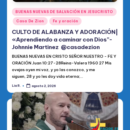
Publicado
BUENAS NUEVAS DE SALVACIÓN EN JESUCRISTO
en
Casa De Zion
Fe y oración
CULTO DE ALABANZA Y ADORACIÓN|
«Aprendiendo a caminar con Dios”-
Johnnie Martinez @casadezion
BUENAS NUEVAS EN CRISTO SEÑOR NUESTRO - FE Y
ORACIÓN Juan 10:27-28Reina-Valera 1960 27 Mis
ovejas oyen mi voz, y yo las conozco, y me
siguen, 28 y yo les doy vida eterna;…
Lia R.
agosto 2, 2026
Publicado
por