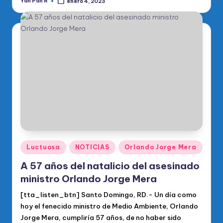
Yan Pan R
enero 4, 2023
Publicado
por
Publicado
Luctuosa
NOTICIAS
Orlando Jorge Mera
en
A 57 años del natalicio del asesinado
ministro Orlando Jorge Mera
[tta_listen_btn] Santo Domingo, RD.- Un día como
hoy el fenecido ministro de Medio Ambiente, Orlando
Jorge Mera, cumpliría 57 años, de no haber sido