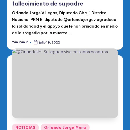
fallecimiento de su padre
Orlando Jorge Villegas, Diputado Circ. 1 Distrito
Nacional PRM El diputado @orlandojorgev agradece
la solidaridad y el apoyo que le han brindado en medio
de la tragedia por la muerte…
Yan Pan R
julio 19, 2022
Publicado
por
Publicado
NOTICIAS
Orlando Jorge Mera