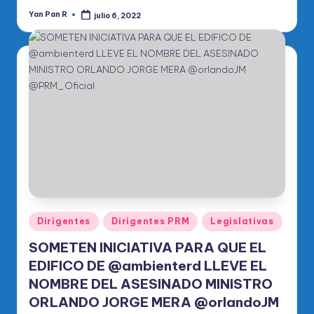
Yan Pan R
julio 6, 2022
Publicado
por
Publicado
Dirigentes
Dirigentes PRM
Legislativas
en
SOMETEN INICIATIVA PARA QUE EL
EDIFICO DE @ambienterd LLEVE EL
NOMBRE DEL ASESINADO MINISTRO
ORLANDO JORGE MERA @orlandoJM