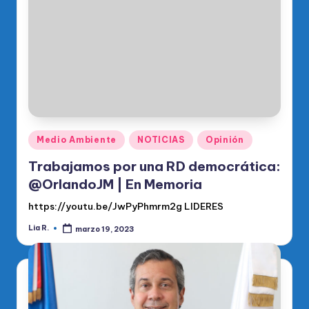
Publicado
Medio Ambiente
NOTICIAS
Opinión
en
Trabajamos por una RD democrática:
@OrlandoJM | En Memoria
https://youtu.be/JwPyPhmrm2g LIDERES
Lia R.
marzo 19, 2023
Publicado
por