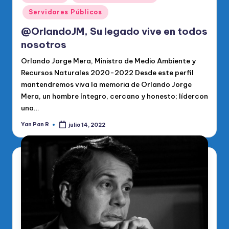
en
Servidores Públicos
@OrlandoJM, Su legado vive en todos
nosotros
Orlando Jorge Mera, Ministro de Medio Ambiente y
Recursos Naturales 2020-2022 Desde este perfil
mantendremos viva la memoria de Orlando Jorge
Mera, un hombre íntegro, cercano y honesto; lídercon
una…
Yan Pan R
julio 14, 2022
Publicado
por