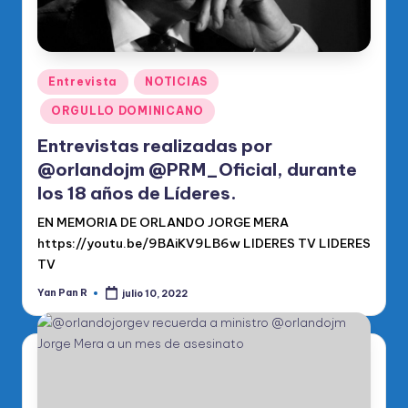
Publicado
Entrevista
NOTICIAS
en
ORGULLO DOMINICANO
Entrevistas realizadas por
@orlandojm @PRM_Oficial, durante
los 18 años de Líderes.
EN MEMORIA DE ORLANDO JORGE MERA
https://youtu.be/9BAiKV9LB6w LIDERES TV LIDERES
TV
Yan Pan R
julio 10, 2022
Publicado
por