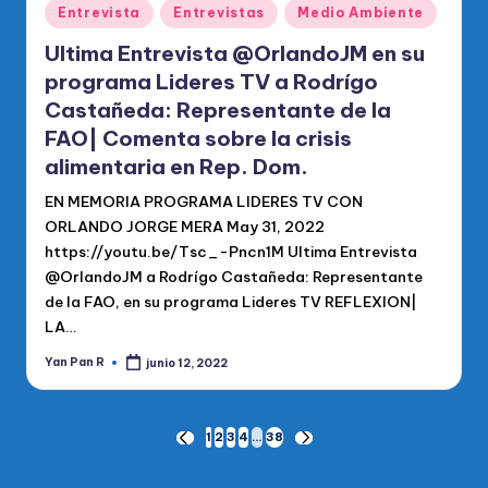
Publicado
Entrevista
Entrevistas
Medio Ambiente
en
Ultima Entrevista @OrlandoJM en su
programa Lideres TV a Rodrígo
Castañeda: Representante de la
FAO| Comenta sobre la crisis
alimentaria en Rep. Dom.
EN MEMORIA PROGRAMA LIDERES TV CON
ORLANDO JORGE MERA May 31, 2022
https://youtu.be/Tsc_-Pncn1M Ultima Entrevista
@OrlandoJM a Rodrígo Castañeda: Representante
de la FAO, en su programa Lideres TV REFLEXION|
LA…
Yan Pan R
junio 12, 2022
Publicado
por
Paginación
1
2
3
4
…
38
PÁGINA
SIGUIENTE
ANTERIOR
PÁGINA