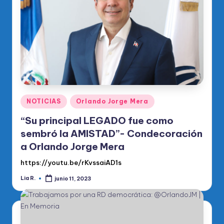
o
di
c
o
O
fi
ci
Publicado
NOTICIAS
Orlando Jorge Mera
en
al
“Su principal LEGADO fue como
d
sembró la AMISTAD”- Condecoración
a Orlando Jorge Mera
el
https://youtu.be/rKvssaiAD1s
P
R
Lia R.
junio 11, 2023
Publicado
por
M