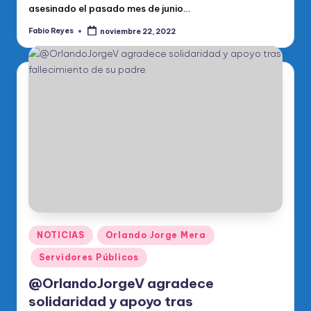
asesinado el pasado mes de junio…
Fabio Reyes
noviembre 22, 2022
Publicado
por
Publicado
NOTICIAS
Orlando Jorge Mera
en
Servidores Públicos
@OrlandoJorgeV agradece
solidaridad y apoyo tras