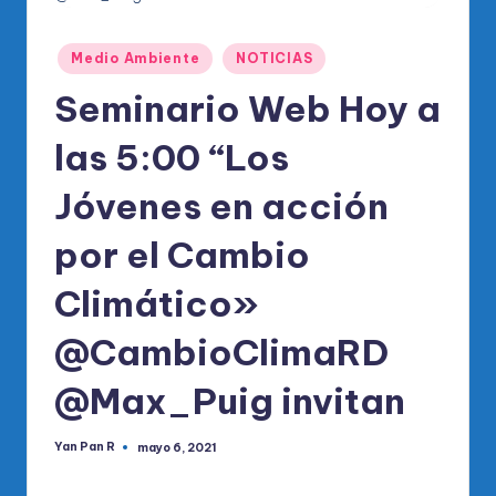
o
di
Publicado
Medio Ambiente
NOTICIAS
c
en
Seminario Web Hoy a
o
O
las 5:00 “Los
fi
Jóvenes en acción
ci
por el Cambio
al
d
Climático»
el
@CambioClimaRD
P
@Max_Puig invitan
R
M
Yan Pan R
mayo 6, 2021
Publicado
por