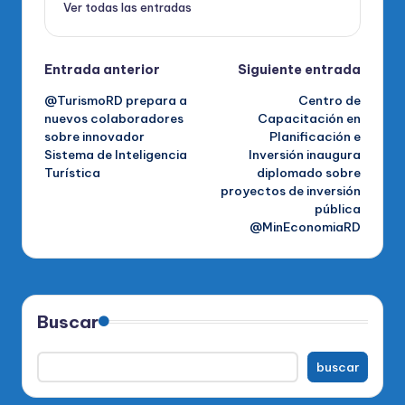
Ver todas las entradas
Navegación
Entrada anterior
Siguiente entrada
@TurismoRD prepara a
Centro de
de
nuevos colaboradores
Capacitación en
sobre innovador
Planificación e
entradas
Sistema de Inteligencia
Inversión inaugura
Turística
diplomado sobre
proyectos de inversión
pública
@MinEconomiaRD
Buscar
buscar