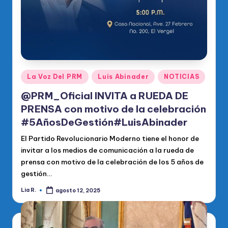
Publicado
La Voz Del PRM
Luis Abinader
NOTICIAS
en
@PRM_Oficial INVITA a RUEDA DE
PRENSA con motivo de la celebración
#5AñosDeGestión#LuisAbinader
El Partido Revolucionario Moderno tiene el honor de
invitar a los medios de comunicación a la rueda de
prensa con motivo de la celebración de los 5 años de
gestión…
Lia R.
agosto 12, 2025
Publicado
por