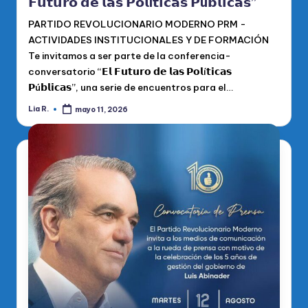
𝗙𝘂𝘁𝘂𝗿𝗼 𝗱𝗲 𝗹𝗮𝘀 𝗣𝗼𝗹í𝘁𝗶𝗰𝗮𝘀 𝗣ú𝗯𝗹𝗶𝗰𝗮𝘀”
PARTIDO REVOLUCIONARIO MODERNO PRM -
ACTIVIDADES INSTITUCIONALES Y DE FORMACIÓN
Te invitamos a ser parte de la conferencia-
conversatorio “𝗘𝗹 𝗙𝘂𝘁𝘂𝗿𝗼 𝗱𝗲 𝗹𝗮𝘀 𝗣𝗼𝗹í𝘁𝗶𝗰𝗮𝘀
𝗣ú𝗯𝗹𝗶𝗰𝗮𝘀”, una serie de encuentros para el…
Lia R.
mayo 11, 2026
Publicado
por