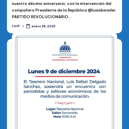
nuestro décimo aniversario, con la intervención del
compañero Presidente de la República @luisabinader.
PARTIDO REVOLUCIONARIO…
Lia R.
enero 28, 2025
Publicado
por