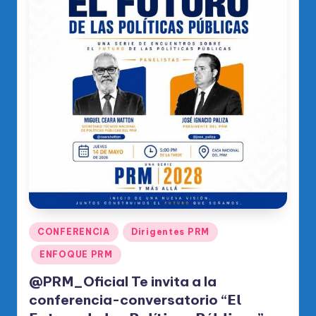
o
di
c
o
O
fi
ci
al
d
el
P
Publicado
CONFERENCIA
Dirigentes PRM
en
R
ENFOQUE PRM
M
@PRM_Oficial Te invita a la
conferencia-conversatorio “𝗘𝗹