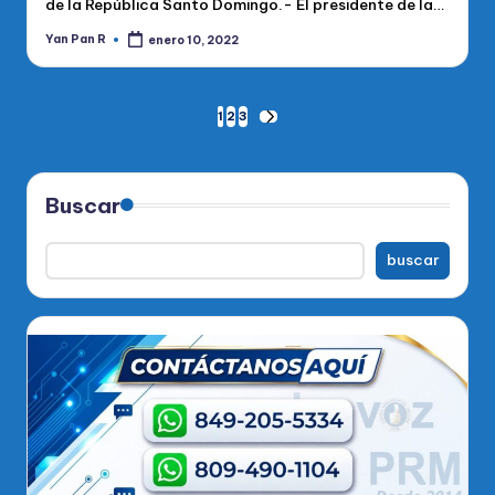
de la República Santo Domingo.- El presidente de la…
Yan Pan R
enero 10, 2022
Publicado
por
Paginación
1
2
3
SIGUIENTE
PÁGINA
de
entradas
Buscar
buscar