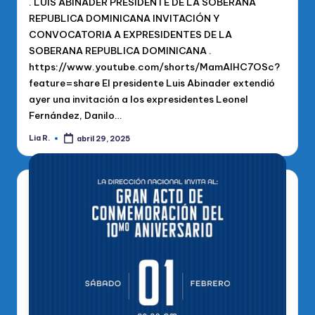
. LUIS ABINADER PRESIDENTE DE LA SOBERANA
REPUBLICA DOMINICANA INVITACIÓN Y
CONVOCATORIA A EXPRESIDENTES DE LA
SOBERANA REPUBLICA DOMINICANA .
https://www.youtube.com/shorts/MamAIHC7OSc?
feature=share El presidente Luis Abinader extendió
ayer una invitación a los expresidentes Leonel
Fernández, Danilo…
Lia R.
abril 29, 2025
Publicado
por