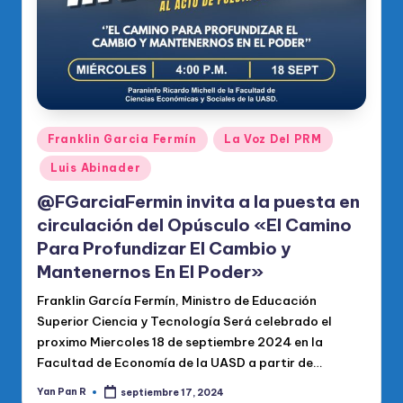
Publicado
Franklin Garcia Fermín
La Voz Del PRM
en
Luis Abinader
@FGarciaFermin invita a la puesta en
circulación del Opúsculo «El Camino
Para Profundizar El Cambio y
Mantenernos En El Poder»
Franklin García Fermín, Ministro de Educación
Superior Ciencia y Tecnología Será celebrado el
proximo Miercoles 18 de septiembre 2024 en la
Facultad de Economía de la UASD a partir de…
Yan Pan R
septiembre 17, 2024
Publicado