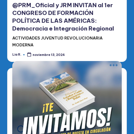
@PRM_Oficial y JRM INVITAN al 1er
CONGRESO DE FORMACIÓN
POLÍTICA DE LAS AMÉRICAS:
Democracia e Integración Regional
ACTIVIDADES JUVENTUD REVOLUCIONARIA
MODERNA
Lia R.
noviembre 13, 2024
Publicado
por