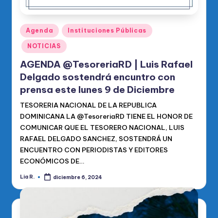
Publicado
Agenda
Instituciones Públicas
en
NOTICIAS
AGENDA @TesoreriaRD | Luis Rafael
Delgado sostendrá encuntro con
prensa este lunes 9 de Diciembre
TESORERIA NACIONAL DE LA REPUBLICA
DOMINICANA LA @TesoreriaRD TIENE EL HONOR DE
COMUNICAR QUE EL TESORERO NACIONAL, LUIS
RAFAEL DELGADO SANCHEZ, SOSTENDRÁ UN
ENCUENTRO CON PERIODISTAS Y EDITORES
ECONÓMICOS DE…
Lia R.
diciembre 6, 2024
Publicado
por