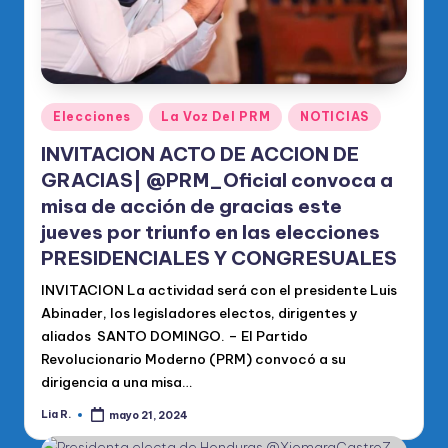
Publicado
Elecciones
La Voz Del PRM
NOTICIAS
en
INVITACION ACTO DE ACCION DE
GRACIAS| @PRM_Oficial convoca a
misa de acción de gracias este
jueves por triunfo en las elecciones
PRESIDENCIALES Y CONGRESUALES
INVITACION La actividad será con el presidente Luis
Abinader, los legisladores electos, dirigentes y
aliados SANTO DOMINGO. – El Partido
Revolucionario Moderno (PRM) convocó a su
dirigencia a una misa…
Lia R.
mayo 21, 2024
Publicado
por