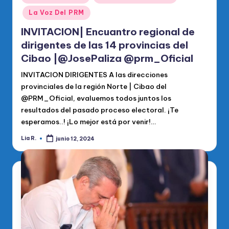
en
La Voz Del PRM
INVITACION| Encuantro regional de
dirigentes de las 14 provincias del
Cibao |@JosePaliza @prm_Oficial
INVITACION DIRIGENTES A las direcciones
provinciales de la región Norte | Cibao del
@PRM_Oficial, evaluemos todos juntos los
resultados del pasado proceso electoral. ¡Te
esperamos..! ¡Lo mejor está por venir!…
Lia R.
junio 12, 2024
Publicado
por