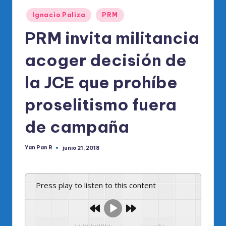
o
Publicado
di
Ignacio Paliza
PRM
en
c
PRM invita militancia
o
acoger decisión de
O
la JCE que prohíbe
fi
ci
proselitismo fuera
al
de campaña
d
el
Yan Pan R
junio 21, 2018
Publicado
por
P
R
Press play to listen to this content
M