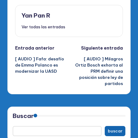
Yan Pan R
Ver todas las entradas
Navegación
Entrada anterior
Siguiente entrada
[ AUDIO ] Fafa: desafío
[ AUDIO ] Milagros
de
de Emma Polanco es
Ortiz Bosch exhorta al
modernizar la UASD
PRM definir una
entradas
posición sobre ley de
partidos
Buscar
buscar