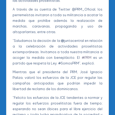
las actividades proselitistas.
A través de su cuenta de Twitter @PRM_Oficial, los
perremeístas invitaron a toda su militancia a acatar la
medida que prohíbe además la realización de
marchas, caravanas, propaganda y uso de
altoparlantes, entre otras.
“Saludamos la decisión de la
@
juntacentral en relación
a la celebración de actividades proselitistas
extemporáneas. Invitamos a toda nuestra militancia a
acoger la medida con beneplácito. El
#
PRM
es un
partido que respeta la Ley.
#
SomosPRM”, explicó.
Mientras que el presidente del PRM, José Ignacio
Paliza, valoró los esfuerzos de la JCE por regular las
campañas anticipadas que podrían impedir la
libertad de reclamo de los dominicanos.
“Felicito los esfuerzos de la JCE tendentes a normar y
regular los esfuerzos proselitistas fuera de tiempo;
esperando no sean óbices para el libre ejercicio del
reclamo y toda lucha reivindicativa de la sociedad y