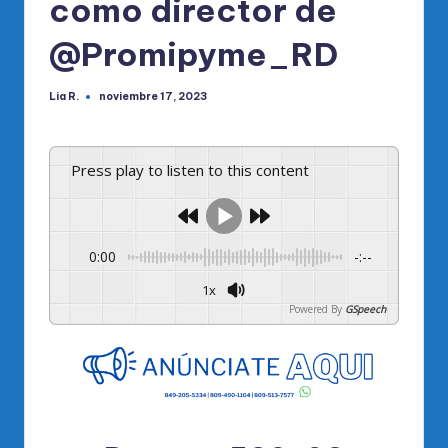
como director de
@Promipyme_RD
Lia R.
noviembre 17, 2023
Publicado
por
Press play to listen to this content
0:00
-:--
1x
Powered By
GSpeech