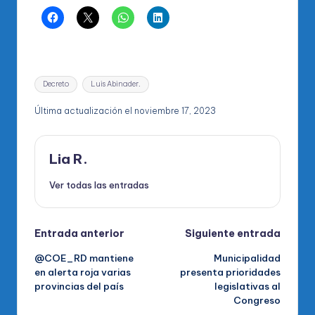
Etiquetas:
Decreto
Luis Abinader.
Última actualización el noviembre 17, 2023
Lia R.
Ver todas las entradas
Navegación
Entrada anterior
Siguiente entrada
@COE_RD mantiene
Municipalidad
de
en alerta roja varias
presenta prioridades
provincias del país
legislativas al
entradas
Congreso