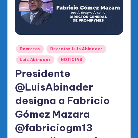
o
di
c
o
O
Publicado
Decretos
Decretos Luis Abinader
fi
en
ci
Luis Abinader
NOTICIAS
al
Presidente
d
@LuisAbinader
el
designa a Fabricio
P
R
Gómez Mazara
M
@fabriciogm13