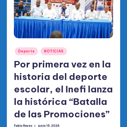
o
di
c
o
O
fi
Publicado
Deporte
NOTICIAS
ci
en
Por primera vez en la
al
historia del deporte
d
el
escolar, el Inefi lanza
P
la histórica “Batalla
R
de las Promociones”
M
Fabio Reyes
junio 15, 2026
Publicado