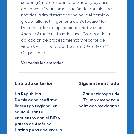
scraping (motores personalizados y bypass
de firewalls) y automatización de portales de
noticias. Administrador principal del dominio
gruporialfa.net. Ingeniería de Software Móvil:
Desarrollador de aplicaciones nativas en
Android Studio utilizando Java. Creador de la
aplicación de procesamiento y recorte de
video V-Trim. Para Contacto: 809-513-7577
Grupo RIalfa
Ver todas las entradas
Navegación
Entrada anterior
Siguiente entrada
La República
Zar antidrogas de
de
Dominicana reafirma
Trump amenaza a
liderazgo regional en
políticos mexicanos
entradas
salud durante
encuentro con el BID y
países de América
Latina para acelerar la