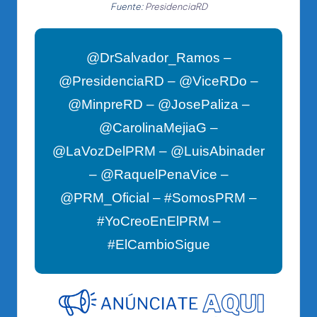
Fuente:
PresidenciaRD
@DrSalvador_Ramos –
@PresidenciaRD – @ViceRDo –
@MinpreRD – @JosePaliza –
@CarolinaMejiaG –
@LaVozDelPRM – @LuisAbinader
– @RaquelPenaVice –
@PRM_Oficial – #SomosPRM –
#YoCreoEnElPRM –
#ElCambioSigue