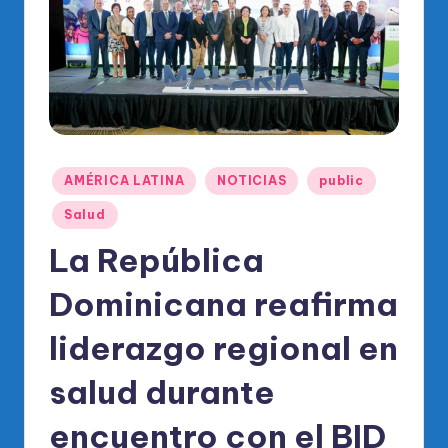
o
di
c
o
O
fi
Publicado
AMÉRICA LATINA
NOTICIAS
public
ci
en
Salud
al
La República
d
el
Dominicana reafirma
P
liderazgo regional en
R
salud durante
M
encuentro con el BID