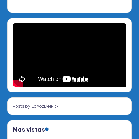
Posts by LaVozDelPRM
Mas vistas