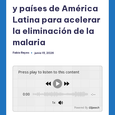
y países de América
Latina para acelerar
la eliminación de la
malaria
Fabio Reyes
junio 15, 2026
Publicado
por
Press play to listen to this content
0:00
-:--
1x
Powered By
GSpeech