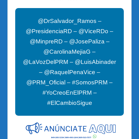
@DrSalvador_Ramos –
@PresidenciaRD – @ViceRDo –
@MinpreRD – @JosePaliza –
@CarolinaMejiaG –
@LaVozDelPRM – @LuisAbinader
– @RaquelPenaVice –
@PRM_Oficial – #SomosPRM –
#YoCreoEnElPRM –
#ElCambioSigue