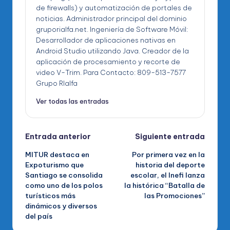
de firewalls) y automatización de portales de
noticias. Administrador principal del dominio
gruporialfa.net. Ingeniería de Software Móvil:
Desarrollador de aplicaciones nativas en
Android Studio utilizando Java. Creador de la
aplicación de procesamiento y recorte de
video V-Trim. Para Contacto: 809-513-7577
Grupo RIalfa
Ver todas las entradas
Navegación
Entrada anterior
Siguiente entrada
MITUR destaca en
Por primera vez en la
de
Expoturismo que
historia del deporte
Santiago se consolida
escolar, el Inefi lanza
entradas
como uno de los polos
la histórica “Batalla de
turísticos más
las Promociones”
dinámicos y diversos
del país