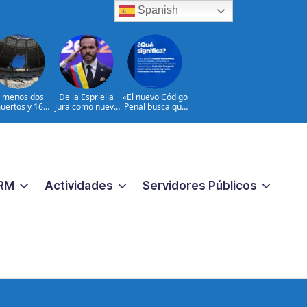
Spanish
l menos dos
De la Espriella
«El nuevo Código
uertos y 16
jura como nuevo
Penal busca que
heridos en
presidente de
los crímenes
ques rusos a
Colombia
extremos no
Ucrania
reciban una
respuesta
pequeña
«|@dpprdo
RM
Actividades
Servidores Públicos