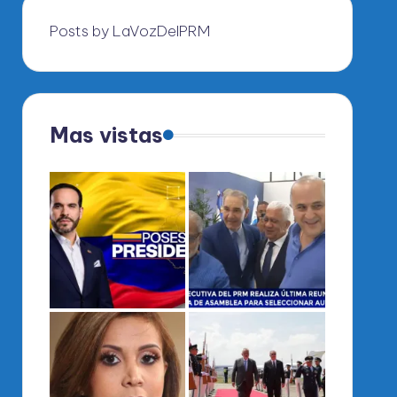
Posts by LaVozDelPRM
Mas vistas