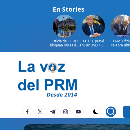
En Stories
Justicia de EE.UU.
EE.UU. prevé
PRM_Ofici
bloquea obras del
enviar USD 1.000
celebra últ
salón de baile de
millones en
reunión
Trump
ayuda a Colombia
preparator
antes de
asamblea p
seleccion
Saltar
autoridad
al
contenido
P
La
facebook.com
twitter.com
t.me
instagram.com
youtube.com
Voz
e
Del
ri
PRM