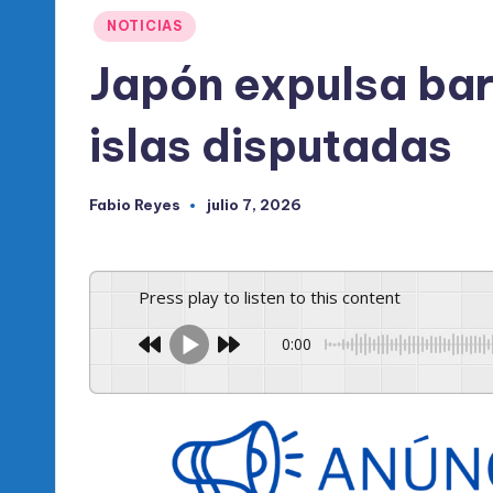
l
Publicado
NOTICIAS
d
en
Japón expulsa bar
e
islas disputadas
l
P
Fabio Reyes
julio 7, 2026
Publicado
R
por
M
Press play to listen to this content
0:00