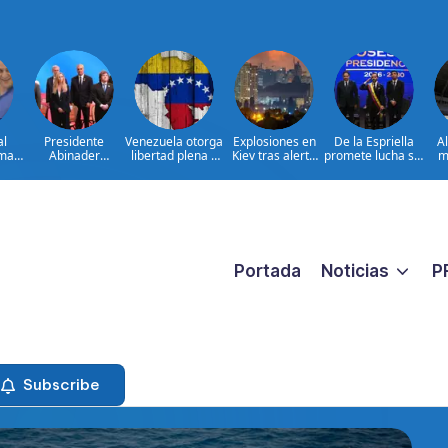
al
Presidente
Venezuela otorga
Explosiones en
De la Espriella
A
ima
Abinader
libertad plena a
Kiev tras alerta
promete lucha sin
m
concluye agenda
jueza María
por misiles
tregua al
ia
en Colombia y
Lourdes Afiuni
balísticos
narcoterrorismo
ata
sale hacia la
ara
República
ar
Dominicana tras
es
toma de posesión
de Abelardo de la
Espriella
Portada
Noticias
P
Subscribe