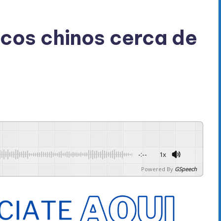
cos chinos cerca de
-:--
1x
Powered By
GSpeech