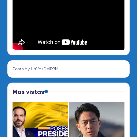
Posts by LaVozDelPRM
Mas vistas