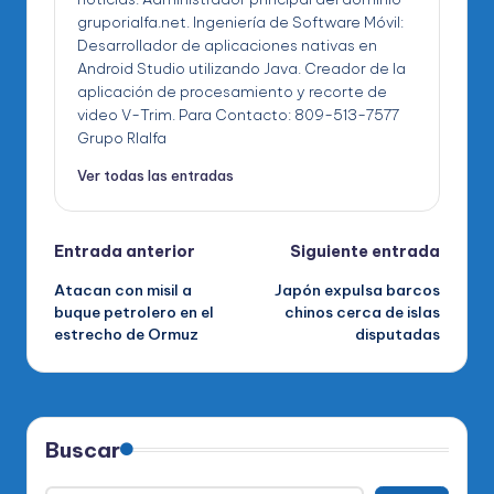
gruporialfa.net. Ingeniería de Software Móvil:
Desarrollador de aplicaciones nativas en
Android Studio utilizando Java. Creador de la
aplicación de procesamiento y recorte de
video V-Trim. Para Contacto: 809-513-7577
Grupo RIalfa
Ver todas las entradas
Navegación
Entrada anterior
Siguiente entrada
Atacan con misil a
Japón expulsa barcos
de
buque petrolero en el
chinos cerca de islas
estrecho de Ormuz
disputadas
entradas
Buscar