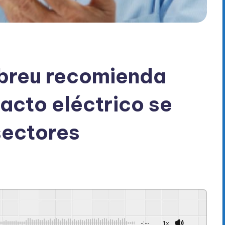
Abreu recomienda
acto eléctrico se
sectores
-:--
1x