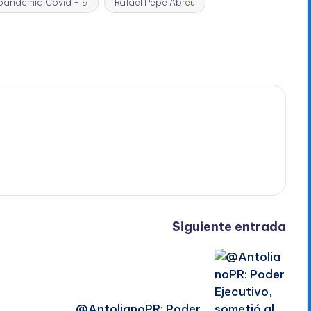
pandemia Covid -19
Rafael Pepe Abreu
Siguiente entrada
@AntolianoPR: Poder