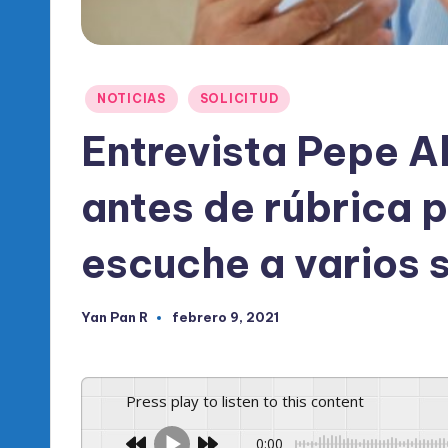
l
d
e
Publicado
NOTICIAS
SOLICITUD
en
l
Entrevista Pepe 
P
antes de rúbrica p
R
escuche a varios 
M
Yan Pan R
febrero 9, 2021
Publicado
por
Press play to listen to this content
0:00