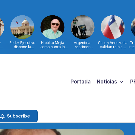
e
Poder Ejecutivo
Hipólito Mejía
Argentina:
Chile y Venezuela
Tr
dispone la
como nunca lo
reprimen
validan reinicio
inte
en
extradición de
hemos visto: el
protesta contra
de relaciones
ci
onal
dos dominicanos
padre detrás del
proyecto sobre
consulares
er la
requeridos por
presidente|
propiedad
e la
Estados Unidos
ENTREVISTA
ntra
por narcotráfico y
es
lavado de activos
Portada
Noticias
P
Subscribe