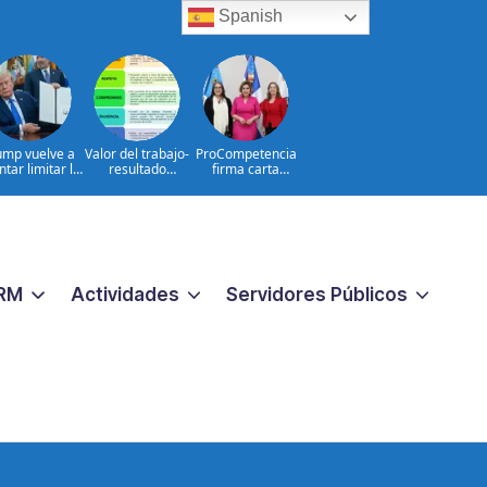
Spanish
ump vuelve a
Valor del trabajo-
ProCompetencia
ntar limitar la
resultado
firma carta
udadanía por
CONSTANTE
compromiso para
nacimiento
CERCANO A LA
obtener el Sello
GENTE frente a
Igualando RD
las aspiraciones
para el Sector
PERSONALES
Público
RM
Actividades
Servidores Públicos