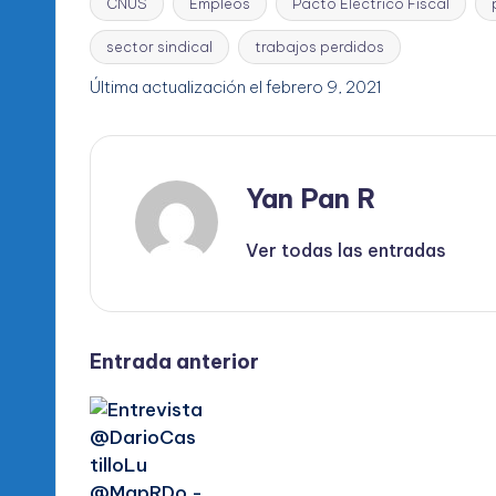
CNUS
Empleos
Pacto Eléctrico Fiscal
sector sindical
trabajos perdidos
Etiquetas:
Última actualización el febrero 9, 2021
Yan Pan R
Ver todas las entradas
Navegación
Entrada anterior
de
entradas