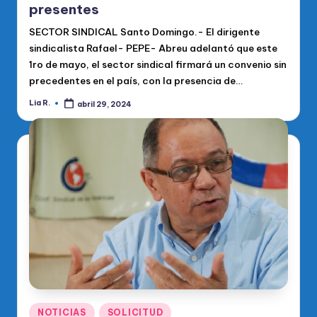
presentes
SECTOR SINDICAL Santo Domingo.- El dirigente
sindicalista Rafael- PEPE- Abreu adelantó que este
1ro de mayo, el sector sindical firmará un convenio sin
precedentes en el país, con la presencia de…
Lia R.
abril 29, 2024
Publicado
por
Publicado
NOTICIAS
SOLICITUD