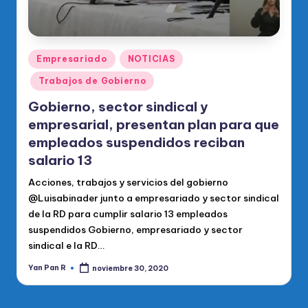
Publicado
Empresariado
NOTICIAS
en
Trabajos de Gobierno
Gobierno, sector sindical y
empresarial, presentan plan para que
empleados suspendidos reciban
salario 13
Acciones, trabajos y servicios del gobierno
@Luisabinader junto a empresariado y sector sindical
de la RD para cumplir salario 13 empleados
suspendidos Gobierno, empresariado y sector
sindical e la RD…
Yan Pan R
noviembre 30, 2020
Publicado
por