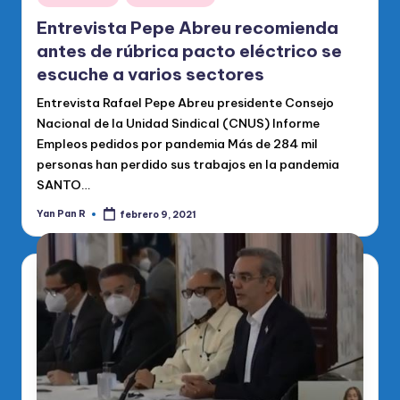
en
Entrevista Pepe Abreu recomienda
antes de rúbrica pacto eléctrico se
escuche a varios sectores
Entrevista Rafael Pepe Abreu presidente Consejo
Nacional de la Unidad Sindical (CNUS) Informe
Empleos pedidos por pandemia Más de 284 mil
personas han perdido sus trabajos en la pandemia
SANTO…
Yan Pan R
febrero 9, 2021
Publicado
por