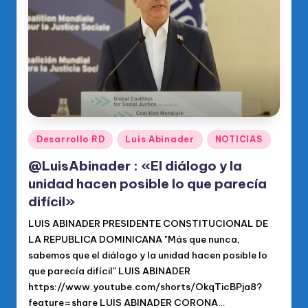
o
di
c
o
O
fi
ci
Publicado
Desarrollo RD
Luis Abinader
NOTICIAS
en
al
@LuisAbinader : «El diálogo y la
d
unidad hacen posible lo que parecía
difícil»
el
LUIS ABINADER PRESIDENTE CONSTITUCIONAL DE
P
LA REPUBLICA DOMINICANA "Más que nunca,
R
sabemos que el diálogo y la unidad hacen posible lo
M
que parecía difícil" LUIS ABINADER
https://www.youtube.com/shorts/OkqTicBPja8?
feature=share LUIS ABINADER CORONA…