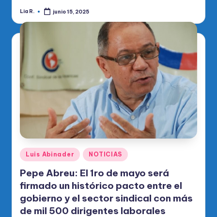
Lia R.
junio 15, 2025
Publicado
por
Publicado
Luis Abinader
NOTICIAS
en
Pepe Abreu: El 1ro de mayo será
firmado un histórico pacto entre el
gobierno y el sector sindical con más
de mil 500 dirigentes laborales