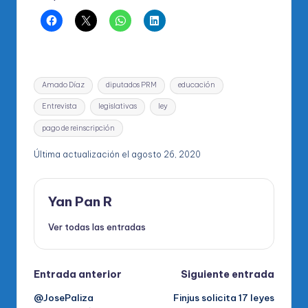
Etiquetas:
Amado Díaz
diputados PRM
educación
Entrevista
legislativas
ley
pago de reinscripción
Última actualización el agosto 26, 2020
Yan Pan R
Ver todas las entradas
Navegación
Entrada anterior
Siguiente entrada
@JosePaliza
Finjus solicita 17 leyes
de