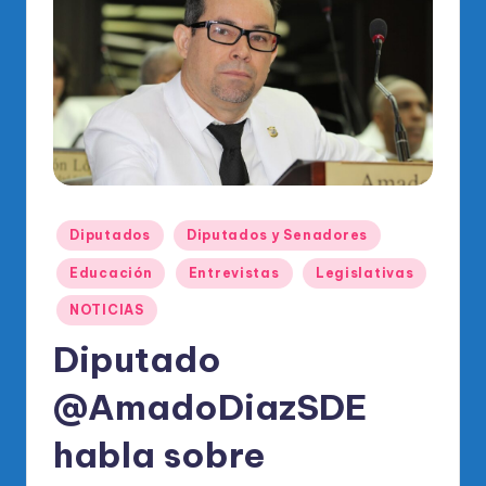
o
di
c
o
O
fi
ci
Publicado
Diputados
Diputados y Senadores
al
en
Educación
Entrevistas
Legislativas
d
NOTICIAS
el
Diputado
P
R
@AmadoDiazSDE
M
habla sobre