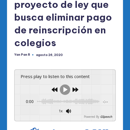
proyecto de ley que
busca eliminar pago
de reinscripción en
colegios
Yan Pan R
agosto 26, 2020
Publicado
por
Press play to listen to this content
0:00
-:--
1x
Powered By
GSpeech