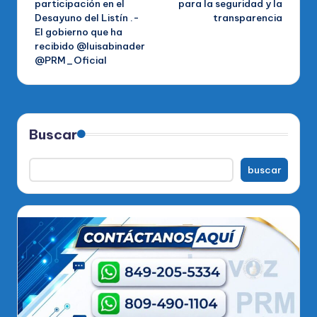
participación en el
para la seguridad y la
Desayuno del Listín .-
transparencia
entradas
El gobierno que ha
recibido @luisabinader
@PRM_Oficial
Buscar
buscar