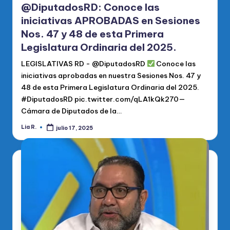
@DiputadosRD: Conoce las
iniciativas APROBADAS en Sesiones
Nos. 47 y 48 de esta Primera
Legislatura Ordinaria del 2025.
LEGISLATIVAS RD - @DiputadosRD
Conoce las
iniciativas aprobadas en nuestra Sesiones Nos. 47 y
48 de esta Primera Legislatura Ordinaria del 2025.
#DiputadosRD pic.twitter.com/qLA1kQk270—
Cámara de Diputados de la…
Lia R.
julio 17, 2025
Publicado
por