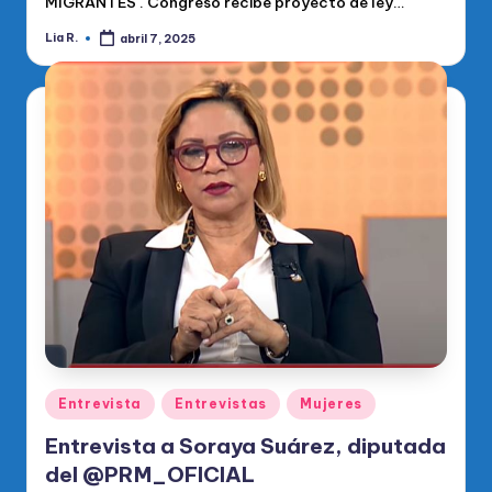
MIGRANTES . Congreso recibe proyecto de ley…
Lia R.
abril 7, 2025
Publicado
por
Publicado
Entrevista
Entrevistas
Mujeres
en
Entrevista a Soraya Suárez, diputada
del @PRM_OFICIAL