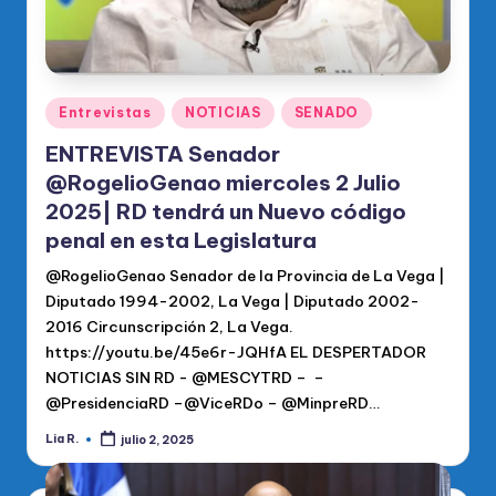
Publicado
Entrevistas
NOTICIAS
SENADO
en
ENTREVISTA Senador
@RogelioGenao miercoles 2 Julio
2025| RD tendrá un Nuevo código
penal en esta Legislatura
@RogelioGenao Senador de la Provincia de La Vega |
Diputado 1994-2002, La Vega | Diputado 2002-
2016 Circunscripción 2, La Vega.
https://youtu.be/45e6r-JQHfA EL DESPERTADOR
NOTICIAS SIN RD - @MESCYTRD – –
@PresidenciaRD –@ViceRDo – @MinpreRD…
Lia R.
julio 2, 2025
Publicado
por