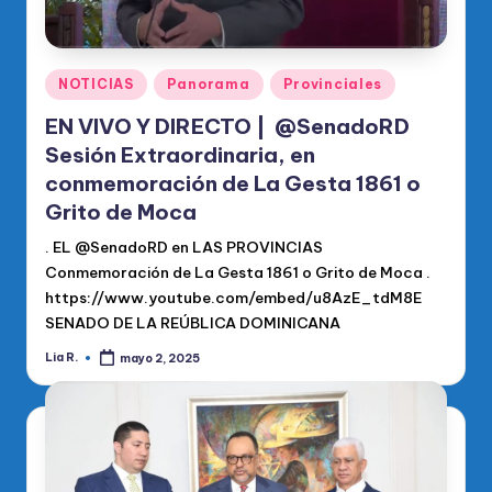
Publicado
NOTICIAS
Panorama
Provinciales
en
EN VIVO Y DIRECTO | @SenadoRD
Sesión Extraordinaria, en
conmemoración de La Gesta 1861 o
Grito de Moca
. EL @SenadoRD en LAS PROVINCIAS
Conmemoración de La Gesta 1861 o Grito de Moca .
https://www.youtube.com/embed/u8AzE_tdM8E
SENADO DE LA REÚBLICA DOMINICANA
Lia R.
mayo 2, 2025
Publicado
por