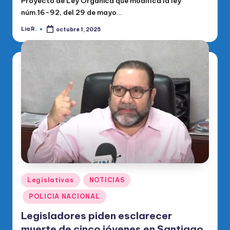
Proyecto de Ley Orgánica que modifica la ley
núm.16-92, del 29 de mayo…
Lia R.
octubre 1, 2025
Publicado
por
Publicado
Legislativas
NOTICIAS
en
POLICIA NACIONAL
Legisladores piden esclarecer
muerte de cinco jóvenes en Santiago