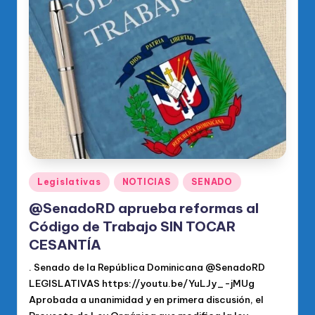
o
di
c
o
O
fi
ci
al
Publicado
Legislativas
NOTICIAS
SENADO
d
en
el
@SenadoRD aprueba reformas al
Código de Trabajo SIN TOCAR
P
CESANTÍA
R
. Senado de la República Dominicana @SenadoRD
M
LEGISLATIVAS https://youtu.be/YuLJy_-jMUg
Aprobada a unanimidad y en primera discusión, el