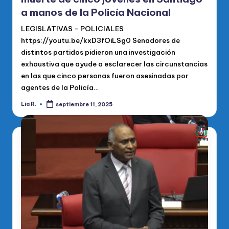
a manos de la Policía Nacional
LEGISLATIVAS - POLICIALES
https://youtu.be/kxD3fOiLSg0 Senadores de
distintos partidos pidieron una investigación
exhaustiva que ayude a esclarecer las circunstancias
en las que cinco personas fueron asesinadas por
agentes de la Policía…
Lia R.
septiembre 11, 2025
Publicado
por