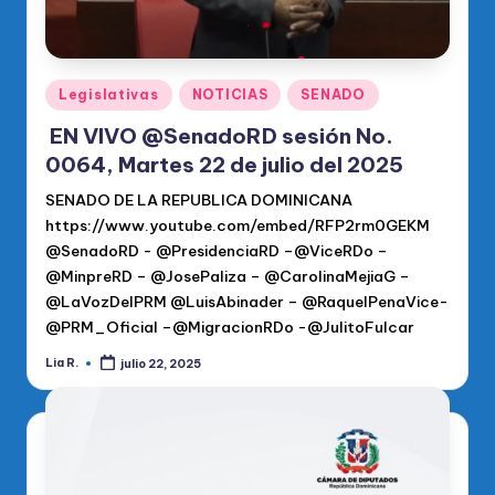
Publicado
Legislativas
NOTICIAS
SENADO
en
EN VIVO @SenadoRD sesión No.
0064, Martes 22 de julio del 2025
SENADO DE LA REPUBLICA DOMINICANA
https://www.youtube.com/embed/RFP2rm0GEKM
@SenadoRD - @PresidenciaRD –@ViceRDo –
@MinpreRD – @JosePaliza – @CarolinaMejiaG –
@LaVozDelPRM @LuisAbinader – @RaquelPenaVice-
@PRM_Oficial –@MigracionRDo -@JulitoFulcar
Lia R.
julio 22, 2025
Publicado
por