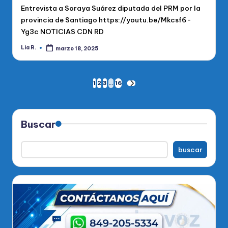
Entrevista a Soraya Suárez diputada del PRM por la
provincia de Santiago https://youtu.be/Mkcsf6-
Yg3c NOTICIAS CDN RD
Lia R.
marzo 18, 2025
Publicado
por
Paginación
1
2
3
…
16
SIGUIENTE
PÁGINA
de
entradas
Buscar
buscar