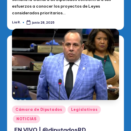
esfuerzos a conocer los proyectos de Leyes
considerados prioritarios…
Lia R.
junio 28, 2025
Publicado
por
Publicado
Cámara de Diputados
Legislativas
en
NOTICIAS
EN VIVO | @diputadosRD