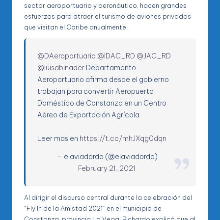
sector aeroportuario y aeronáutico, hacen grandes
esfuerzos para atraer el turismo de aviones privados
que visitan el Caribe anualmente.
@DAeroportuario
@IDAC_RD
@JAC_RD
@luisabinader
Departamento
Aeroportuario afirma desde el gobierno
trabajan para convertir Aeropuerto
Doméstico de Constanza en un Centro
Aéreo de Exportación Agrícola
Leer mas en
https://t.co/mhJXqg0dqn
— elaviadordo (@elaviadordo)
February 21, 2021
Al dirigir el discurso central durante la celebración del
“Fly In de la Amistad 2021” en el municipio de
Constanza, provincia La Vega, Pichardo explicó que al