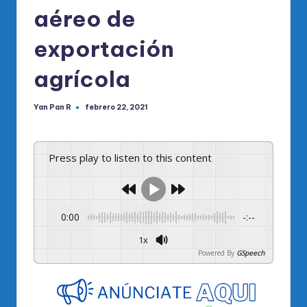
aéreo de
exportación
agrícola
Yan Pan R
febrero 22, 2021
Publicado
por
Press play to listen to this content
0:00
-:--
1x
Powered By
GSpeech