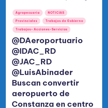
o
di
Publicado
Agropecuaria
NOTICIAS
c
en
Provinciales
Trabajos de Gobierno
o
Trabajos- Acciones-Servicios
O
@DAeroportuario
fi
ci
@IDAC_RD
al
@JAC_RD
d
@LuisAbinader
el
P
Buscan convertir
R
aeropuerto de
M
Constanza en centro