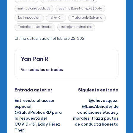
instituciones públicas
Jacinto Báez Núñez (a) Eddy
La innovación
reflexión
Trabajos de Gobierno
Trabajos Luis abinader
trabajos provinciales
Última actualización el febrero 22, 2021
Yan Pan R
Ver todas las entradas
Navegación
Entrada anterior
Siguiente entrada
Entrevista al asesor
@chuvasquez:
de
especial
@LuisAbinader de
@SaludPublicaRD para
condiciones éticas y
entradas
la respuesta del
morales, traza pautas
COVID-19, Eddy Pérez
de conducta honesta
Then