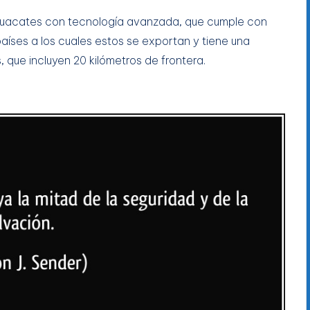
guacates con tecnología avanzada, que cumple con
aíses a los cuales estos se exportan y tiene una
 que incluyen 20 kilómetros de frontera.