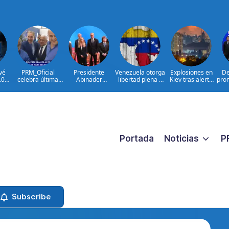
vé
PRM_Oficial
Presidente
Venezuela otorga
Explosiones en
De
.000
celebra última
Abinader
libertad plena a
Kiev tras alerta
prom
en
reunión
concluye agenda
jueza María
por misiles
mbia
preparatoria
en Colombia y
Lourdes Afiuni
balísticos
nar
antes de
sale hacia la
asamblea para
República
seleccionar
Dominicana tras
autoridades
toma de posesión
de Abelardo de la
Espriella
Portada
Noticias
P
Subscribe