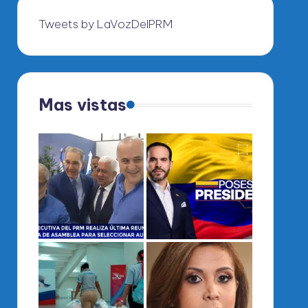
Tweets by LaVozDelPRM
Mas vistas