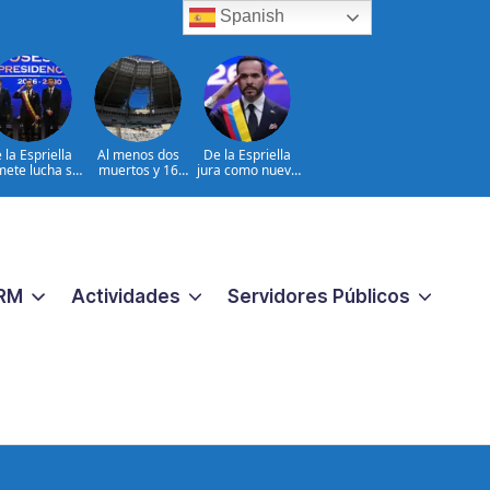
Spanish
 la Espriella
Al menos dos
De la Espriella
ete lucha sin
muertos y 16
jura como nuevo
tregua al
heridos en
presidente de
coterrorismo
ataques rusos a
Colombia
Ucrania
RM
Actividades
Servidores Públicos