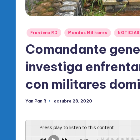
l
d
e
Publicado
Frontera RD
Mandos Militares
NOTICIAS
l
en
Comandante genera
P
investiga enfrent
R
M
con militares dom
Yan Pan R
octubre 28, 2020
Publicado
por
Press play to listen to this content