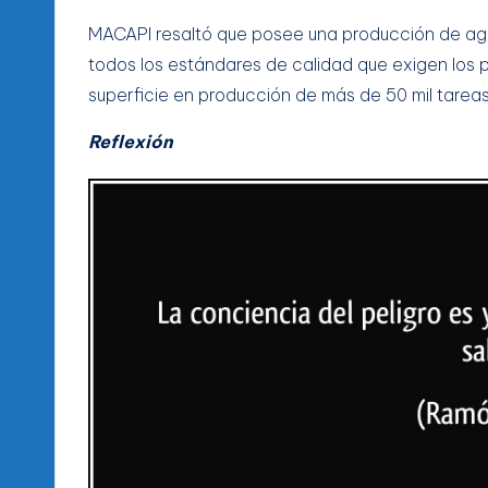
MACAPI resaltó que posee una producción de a
todos los estándares de calidad que exigen los p
superficie en producción de más de 50 mil tareas,
Reflexión