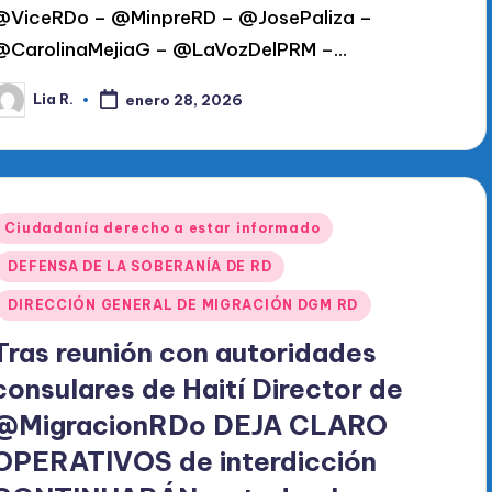
@ViceRDo – @MinpreRD – @JosePaliza –
@CarolinaMejiaG – @LaVozDelPRM –…
Lia R.
enero 28, 2026
ublicado
or
Publicado
Ciudadanía derecho a estar informado
en
DEFENSA DE LA SOBERANÍA DE RD
DIRECCIÓN GENERAL DE MIGRACIÓN DGM RD
Tras reunión con autoridades
consulares de Haití Director de
@MigracionRDo DEJA CLARO
OPERATIVOS de interdicción