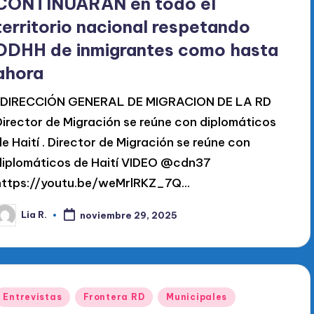
CONTINUARÁN en todo el
territorio nacional respetando
DDHH de inmigrantes como hasta
ahora
. DIRECCIÓN GENERAL DE MIGRACION DE LA RD
Director de Migración se reúne con diplomáticos
de Haití . Director de Migración se reúne con
diplomáticos de Haití VIDEO @cdn37
https://youtu.be/weMrlRKZ_7Q…
Lia R.
noviembre 29, 2025
ublicado
or
Publicado
Entrevistas
Frontera RD
Municipales