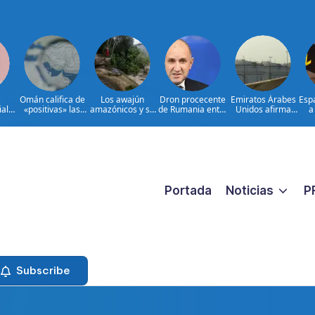
Omán califica de
Los awajún
Dron procecente
Emiratos Árabes
Esp
al
«positivas» las
amazónicos y su
de Rumania entra
Unidos afirma
a
 más
negociaciones
lucha contra el
en Bulgaria y
que Irán atacó un
con Irán
olvido
estalla
petrolero en
pr
 por
ento
as,
 la
a
 y
Portada
Noticias
P
Subscribe