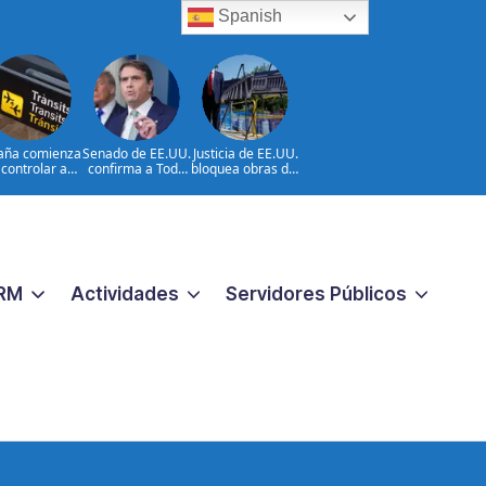
Spanish
aña comienza
Senado de EE.UU.
Justicia de EE.UU.
 controlar a
confirma a Todd
bloquea obras del
viajeros
Blanche como
salón de baile de
ocedentes de
fiscal general
Trump
Italia
RM
Actividades
Servidores Públicos