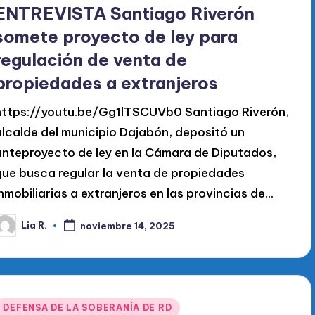
en
ENTREVISTA Santiago Riverón
somete proyecto de ley para
regulación de venta de
propiedades a extranjeros
https://youtu.be/Gg1lTSCUVb0 Santiago Riverón,
alcalde del municipio Dajabón, depositó un
anteproyecto de ley en la Cámara de Diputados,
que busca regular la venta de propiedades
inmobiliarias a extranjeros en las provincias de…
Lia R.
noviembre 14, 2025
ublicado
or
Publicado
DEFENSA DE LA SOBERANÍA DE RD