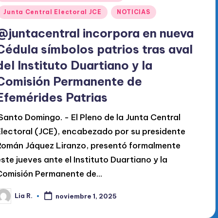
en
Junta Central Electoral JCE
NOTICIAS
@juntacentral incorpora en nueva
Cédula símbolos patrios tras aval
del Instituto Duartiano y la
Comisión Permanente de
Efemérides Patrias
Santo Domingo. - El Pleno de la Junta Central
Electoral (JCE), encabezado por su presidente
Román Jáquez Liranzo, presentó formalmente
este jueves ante el Instituto Duartiano y la
Comisión Permanente de…
Lia R.
noviembre 1, 2025
ublicado
or