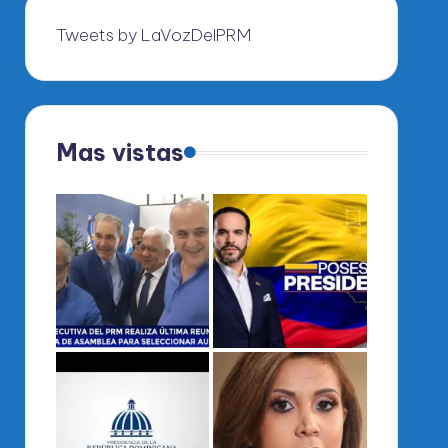
Tweets by LaVozDelPRM
Mas vistas