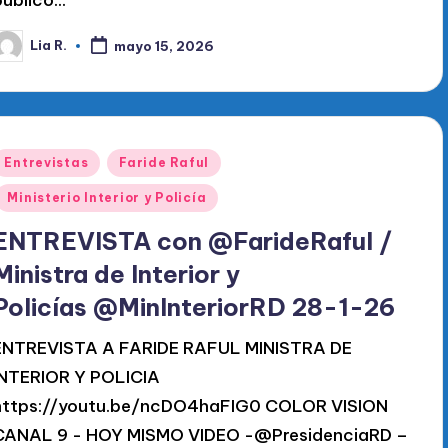
Lia R.
mayo 15, 2026
ublicado
or
Publicado
Entrevistas
Faride Raful
en
Ministerio Interior y Policía
ENTREVISTA con @FarideRaful /
Ministra de Interior y
Policías @MinInteriorRD 28-1-26
ENTREVISTA A FARIDE RAFUL MINISTRA DE
INTERIOR Y POLICIA
https://youtu.be/ncDO4haFIG0 COLOR VISION
CANAL 9 - HOY MISMO VIDEO -@PresidenciaRD –