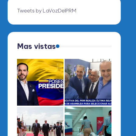
Tweets by LaVozDelPRM
Mas vistas