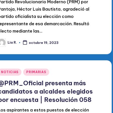
Partido Revolucionario Moderno (PRM) por
Pantoja, Héctor Luis Bautista, agradeció al
partido oficialista su elección como
representante de esa demarcación. Resultó
electo mediante las…
Lia R.
octubre 19, 2023
ublicado
or
Publicado
NOTICIAS
PRIMARIAS
en
@PRM_Oficial presenta más
candidatos a alcaldes elegidos
por encuesta | Resolución 058
Los aspirantes a estos puestos de elección