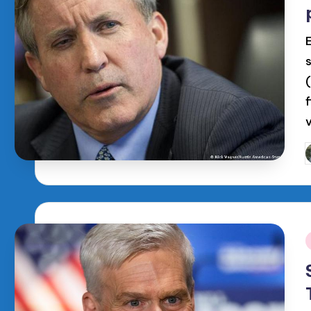
v
P
p