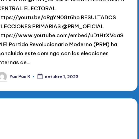
CENTRAL ELECTORAL
https://youtu.be/oRgYN08t6ho RESULTADOS
ELECCIONES PRIMARIAS @PRM_OFICIAL
https://www.youtube.com/embed/uDtHtXVdaS
M El Partido Revolucionario Moderno (PRM) ha
concluido este domingo con las elecciones
internas de…
Yan Pan R
octubre 1, 2023
ublicado
or