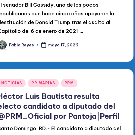
El senador Bill Cassidy, uno de los pocos
republicanos que hace cinco años apoyaron la
destitución de Donald Trump tras el asalto al
Capitolio del 6 de enero de 2021,...
Fabio Reyes
mayo 17, 2026
ublicado
or
Publicado
NOTICIAS
PRIMARIAS
PRM
en
Héctor Luis Bautista resulta
electo candidato a diputado del
@PRM_Oficial por Pantoja|Perfil
Santo Domingo, RD.- El candidato a diputado del