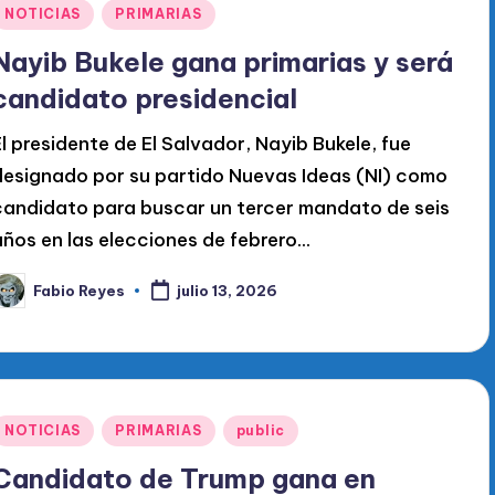
Publicado
NOTICIAS
PRIMARIAS
en
Nayib Bukele gana primarias y será
candidato presidencial
El presidente de El Salvador, Nayib Bukele, fue
designado por su partido Nuevas Ideas (NI) como
candidato para buscar un tercer mandato de seis
años en las elecciones de febrero...
Fabio Reyes
julio 13, 2026
ublicado
or
Publicado
NOTICIAS
PRIMARIAS
public
en
Candidato de Trump gana en