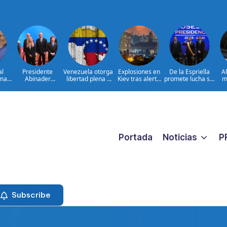
al
Presidente
Venezuela otorga
Explosiones en
De la Espriella
A
ima
Abinader
libertad plena a
Kiev tras alerta
promete lucha sin
m
concluye agenda
jueza María
por misiles
tregua al
ia
en Colombia y
Lourdes Afiuni
balísticos
narcoterrorismo
ata
sale hacia la
ara
República
ar
Dominicana tras
es
toma de posesión
de Abelardo de la
Espriella
Portada
Noticias
P
Subscribe