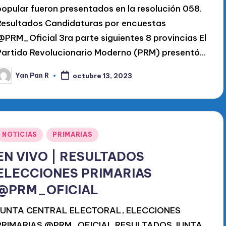
popular fueron presentados en la resolución 058.
Resultados Candidaturas por encuestas
@PRM_Oficial 3ra parte siguientes 8 provincias El
Partido Revolucionario Moderno (PRM) presentó…
Yan Pan R
octubre 13, 2023
ublicado
or
Publicado
NOTICIAS
PRIMARIAS
en
EN VIVO | RESULTADOS
ELECCIONES PRIMARIAS
@PRM_OFICIAL
JUNTA CENTRAL ELECTORAL, ELECCIONES
PRIMARIAS @PRM_OFICIAL RESULTADOS JUNTA