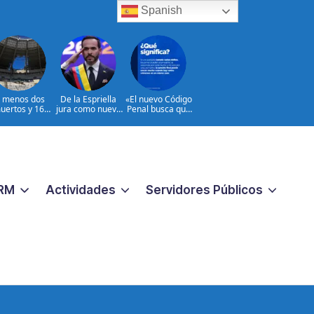
Spanish
l menos dos
De la Espriella
«El nuevo Código
uertos y 16
jura como nuevo
Penal busca que
heridos en
presidente de
los crímenes
ques rusos a
Colombia
extremos no
Ucrania
reciban una
respuesta
pequeña
«|@dpprdo
RM
Actividades
Servidores Públicos