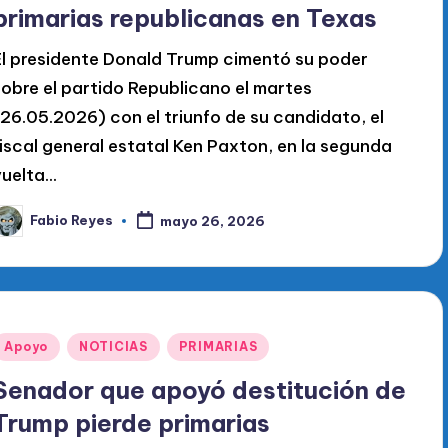
primarias republicanas en Texas
El presidente Donald Trump cimentó su poder
sobre el partido Republicano el martes
(26.05.2026) con el triunfo de su candidato, el
fiscal general estatal Ken Paxton, en la segunda
uelta...
Fabio Reyes
mayo 26, 2026
ublicado
or
Publicado
Apoyo
NOTICIAS
PRIMARIAS
en
Senador que apoyó destitución de
Trump pierde primarias