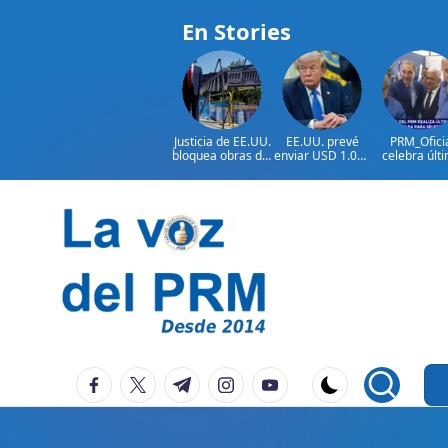
En Stories
Justicia de EE.UU.
EE.UU. prevé
PRM_Ofici
bloquea obras del
enviar USD 1.000
celebra últ
salón de baile de
millones en
reunión
Trump
ayuda a Colombia
preparator
antes de
asamblea p
seleccion
Saltar
autoridad
al
contenido
P
La
facebook.com
twitter.com
t.me
instagram.com
youtube.com
Voz
e
Del
ri
PRM