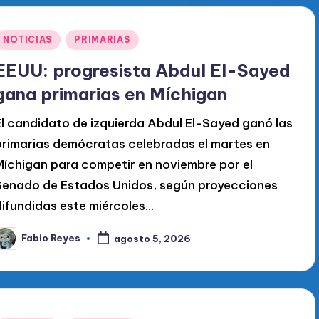
Publicado
NOTICIAS
PRIMARIAS
en
EEUU: progresista Abdul El-Sayed
gana primarias en Míchigan
El candidato de izquierda Abdul El-Sayed ganó las
primarias demócratas celebradas el martes en
Míchigan para competir en noviembre por el
Senado de Estados Unidos, según proyecciones
difundidas este miércoles...
Fabio Reyes
agosto 5, 2026
ublicado
or