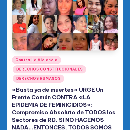
o
di
c
o
O
fi
ci
Publicado
Contra La Violencia
en
al
DERECHOS CONSTITUCIONALES
d
DERECHOS HUMANOS
el
«Basta ya de muertes» URGE Un
P
Frente Común CONTRA «LA
EPIDEMIA DE FEMINICIDIOS»:
R
Compromiso Absoluto de TODOS los
M
Sectores de RD. SI NO HACEMOS
NADA…ENTONCES, TODOS SOMOS