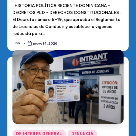
. HISTORIA POLÍTICA RECIENTE DOMINICANA -
DECRETOS PLD - DERECHOS CONSTITUCIONALES .
El Decreto número 6-19, que aprueba el Reglamento
de Licencias de Conducir y establece la vigencia
reducida para…
Lia R.
mayo 14, 2026
Publicado
por
Publicado
DE INTERES GENERAL
DENUNCIA