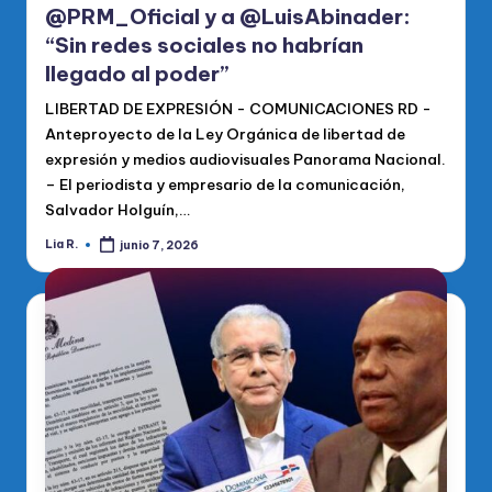
@PRM_Oficial y a @LuisAbinader:
“Sin redes sociales no habrían
llegado al poder”
LIBERTAD DE EXPRESIÓN - COMUNICACIONES RD -
Anteproyecto de la Ley Orgánica de libertad de
expresión y medios audiovisuales Panorama Nacional.
– El periodista y empresario de la comunicación,
Salvador Holguín,…
Lia R.
junio 7, 2026
Publicado
por