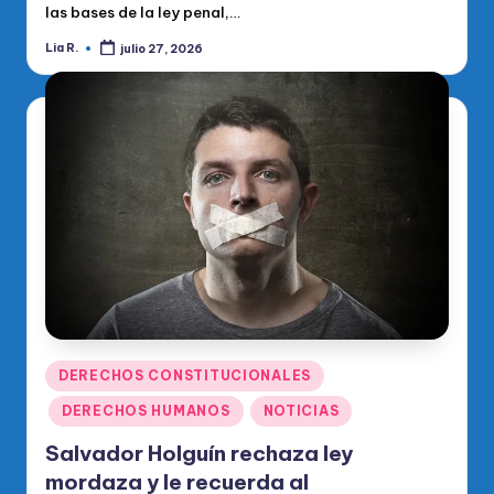
las bases de la ley penal,…
Lia R.
julio 27, 2026
Publicado
por
Publicado
DERECHOS CONSTITUCIONALES
en
DERECHOS HUMANOS
NOTICIAS
Salvador Holguín rechaza ley
mordaza y le recuerda al