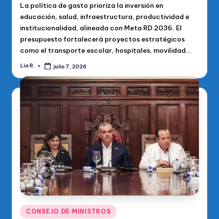
La política de gasto prioriza la inversión en
educación, salud, infraestructura, productividad e
institucionalidad, alineada con Meta RD 2036. El
presupuesto fortalecerá proyectos estratégicos
como el transporte escolar, hospitales, movilidad…
Lia R.
julio 7, 2026
Publicado
por
Publicado
CONSEJO DE MINISTROS