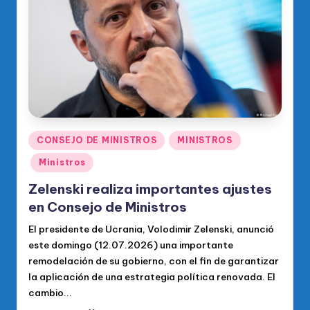
o
di
c
o
O
fi
ci
Publicado
CONSEJO DE MINISTROS
MINISTROS
en
al
Ministros
d
Zelenski realiza importantes ajustes
el
en Consejo de Ministros
P
El presidente de Ucrania, Volodimir Zelenski, anunció
este domingo (12.07.2026) una importante
R
remodelación de su gobierno, con el fin de garantizar
M
la aplicación de una estrategia política renovada. El
cambio...