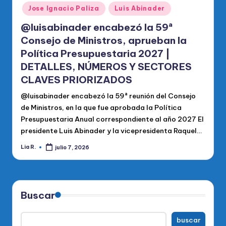
en
Jose Ignacio Paliza
Luis Abinader
@luisabinader encabezó la 59ª
Consejo de Ministros, aprueban la
Política Presupuestaria 2027 |
DETALLES, NÚMEROS Y SECTORES
CLAVES PRIORIZADOS
@luisabinader encabezó la 59ª reunión del Consejo
de Ministros, en la que fue aprobada la Política
Presupuestaria Anual correspondiente al año 2027 El
presidente Luis Abinader y la vicepresidenta Raquel…
Lia R.
julio 7, 2026
Publicado
por
Buscar
buscar