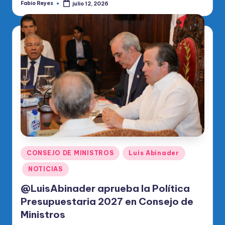
Fabio Reyes
julio 12, 2026
Publicado
por
Publicado
CONSEJO DE MINISTROS
Luis Abinader
en
NOTICIAS
@LuisAbinader aprueba la Política
Presupuestaria 2027 en Consejo de
Ministros