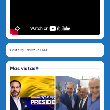
Posts by LaVozDelPRM
Mas vistas