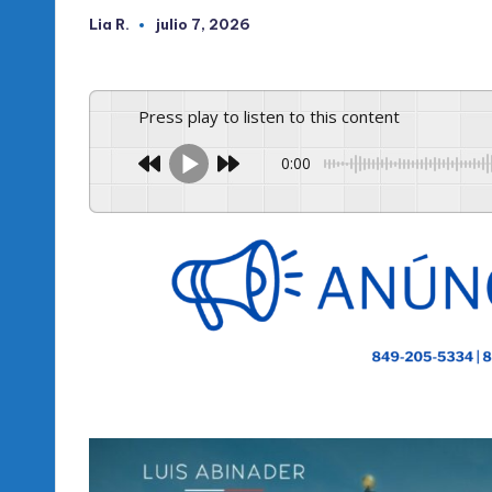
Lia R.
julio 7, 2026
Publicado
por
Press play to listen to this content
0:00