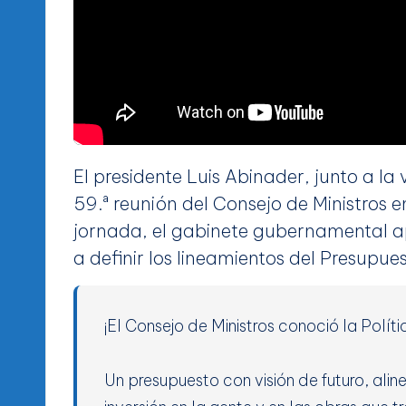
El presidente Luis Abinader, junto a l
59.ª reunión del Consejo de Ministros e
jornada, el gabinete gubernamental ap
a definir los lineamientos del Presupu
¡El Consejo de Ministros conoció la Polít
Un presupuesto con visión de futuro, ali