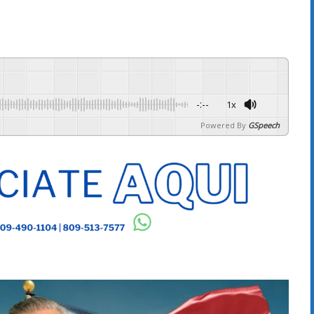
-:--
1x
Powered By
GSpeech