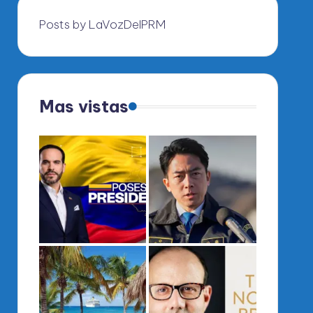
Posts by LaVozDelPRM
Mas vistas