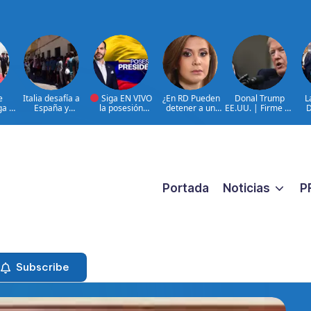
e
Italia desafía a
Siga EN VIVO
¿En RD Pueden
Donal Trump
L
ga a
España y
la posesión
detener a un
EE.UU. | Firme en
D
mantiene
presidencial de
familiar porque
cancelación TPS
que
n la
suspensión
Abelardo de la
están buscando a
ante inmigración
pri
 de
Schengen
Espriella en la
un prófugo?
ilegal
en 
ciudad de Cali,
@RosalbaRamos_
Regi
 de
COLOMBIA
Fiscal General DN
a
|@LuisAbinader
le responde
entre invitados de
honor
Portada
Noticias
P
Subscribe