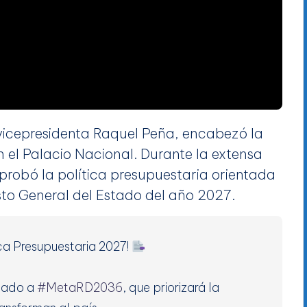
a vicepresidenta Raquel Peña, encabezó la
n el Palacio Nacional. Durante la extensa
robó la política presupuestaria orientada
esto General del Estado del año 2027.
ica Presupuestaria 2027!
neado a
#MetaRD2036
, que priorizará la