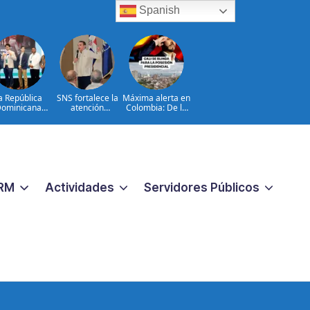
Spanish
a República
SNS fortalece la
Máxima alerta en
ominicana
atención
Colombia: De la
da entre los
materno-infantil y
Espriella está en
meros lugares
neonatal con
Cali con un
la Conectatón
nuevas
histórico
onal de Salud
estrategias y
operativo de
Digital
avances en la Red
seguridad ante
Pública de Salud
Toma de
posesión
RM
Actividades
Servidores Públicos