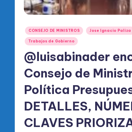
l
d
e
Publicado
CONSEJO DE MINISTROS
Jose Ignacio Paliza
l
en
Trabajos de Gobierno
P
@luisabinader enc
R
Consejo de Minist
M
Política Presupue
DETALLES, NÚME
CLAVES PRIORIZ