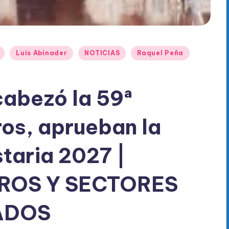
Luis Abinader
NOTICIAS
Raquel Peña
abezó la 59ª
ros, aprueban la
staria 2027 |
ROS Y SECTORES
ADOS