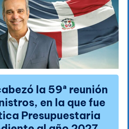
abezó la 59ª reunión
istros, en la que fue
tica Presupuestaria
diente al año 2027