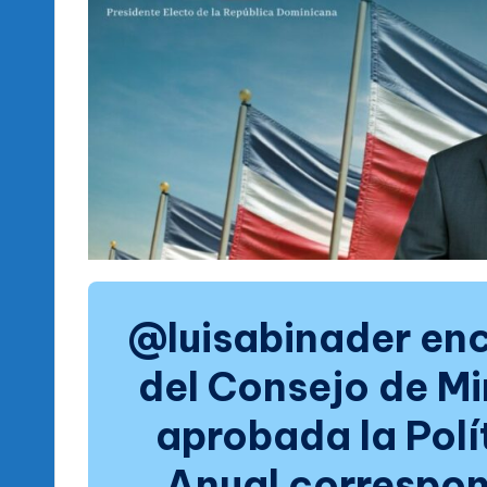
@luisabinader enc
del Consejo de Min
aprobada la Polí
Anual correspon