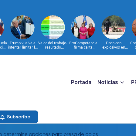
uela
Trump vuelve a
Valor del trabajo-
ProCompetencia
Dron con
Cre
icio
intentar limitar la
resultado
firma carta
explosivos en
es
ciudadanía por
CONSTANTE
compromiso para
Leipzig: hechos e
U
s
nacimiento
CERCANO A LA
obtener el Sello
interrogantes
GENTE frente a
Igualando RD
las aspiraciones
para el Sector
PERSONALES
Público
Portada
Noticias
P
Subscribe