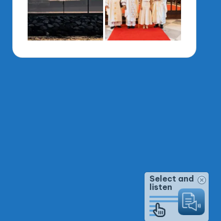
Select and
listen