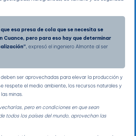
 que esa presa de cola que se necesita se
en Cuance, pero para eso hay que determinar
alización”
, expresó el ingeniero Almonte al ser
ís deben ser aprovechadas para elevar la producción y
 respete el medio ambiente, los recursos naturales y
 las minas.
echarlas, pero en condiciones en que sean
de todos los países del mundo, aprovechan las