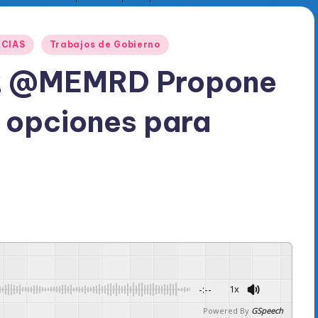
ICIAS
Trabajos de Gobierno
2 @MEMRD Propone
 opciones para
-:--
1x
Powered By
GSpeech