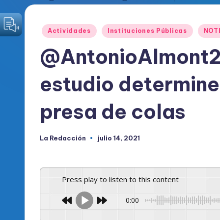
o
Publicado
Actividades
Instituciones Públicas
NOT
d
en
@AntonioAlmont
i
c
estudio determine
o
presa de colas
O
fi
La Redacción
julio 14, 2021
Publicado
por
c
i
Press play to listen to this content
a
0:00