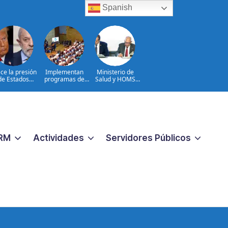
Spanish
ce la presión
Implementan
Ministerio de
de Estados
programas de
Salud y HOMS
nidos sobre
arterapia y
firman acuerdo
Brasil
huertos como
para fortalecer la
herramientas
prevención,
para la
diagnóstico y
recuperación y la
tratamiento de
inclusión social
las hepatitis
virales
RM
Actividades
Servidores Públicos