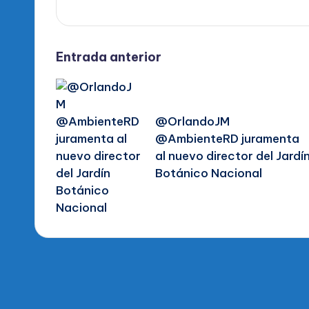
Navegación
Entrada anterior
de
@OrlandoJM
entradas
@AmbienteRD juramenta
al nuevo director del Jardí
Botánico Nacional