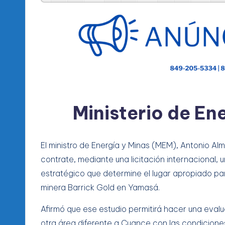
l
d
e
l
P
R
Ministerio de En
M
El ministro de Energía y Minas (MEM), Antonio Al
contrate, mediante una licitación internacional, 
estratégico que determine el lugar apropiado pa
minera Barrick Gold en Yamasá.
Afirmó que ese estudio permitirá hacer una evalu
otra área diferente a Cuance con las condicione