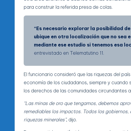
para construir la referida presa de colas.
“Es necesario explorar la posibilidad de
ubique en otra localización que no sea 
mediante ese estudio si tenemos esa loc
entrevistado en Telematutino 11.
El funcionario consideró que las riquezas del pa
economía de los ciudadanos, siempre y cuando se
los derechos de las comunidades circundantes a
“Las minas de oro que tengamos, debemos aprov
remediables los impactos. Todos los gobiernos, 
riquezas minerales”
, dijo.