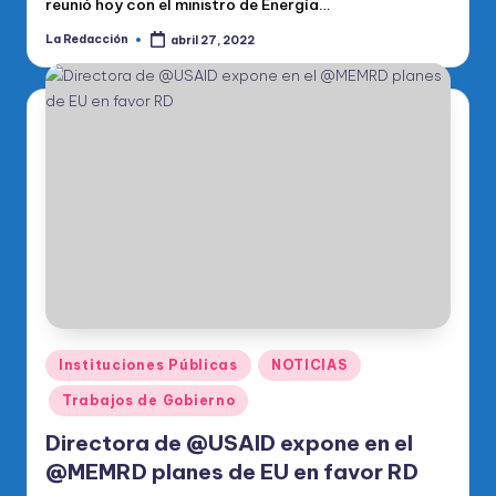
reunió hoy con el ministro de Energía…
La Redacción
abril 27, 2022
Publicado
por
Publicado
Instituciones Públicas
NOTICIAS
en
Trabajos de Gobierno
Directora de @USAID expone en el
@MEMRD planes de EU en favor RD