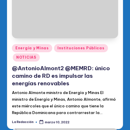
Publicado
Energía y Minas
Instituciones Públicas
en
NOTICIAS
@AntonioAlmont2 @MEMRD: único
camino de RD es impulsar las
energías renovables
Antonio Almonte ministro de Energía y Minas El
ministro de Energía y Minas, Antonio Almonte, afirmó
este miércoles que el único camino que tiene la
República Dominicana para contrarrestar la…
La Redacción
marzo 10, 2022
Publicado
por