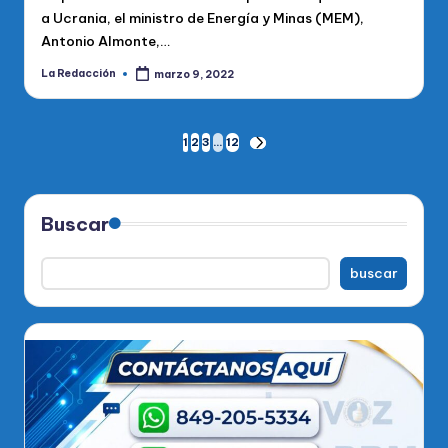
a Ucrania, el ministro de Energía y Minas (MEM),
Antonio Almonte,…
La Redacción
marzo 9, 2022
Publicado
por
Paginación
1
2
3
…
12
SIGUIENTE
PÁGINA
de
entradas
Buscar
buscar