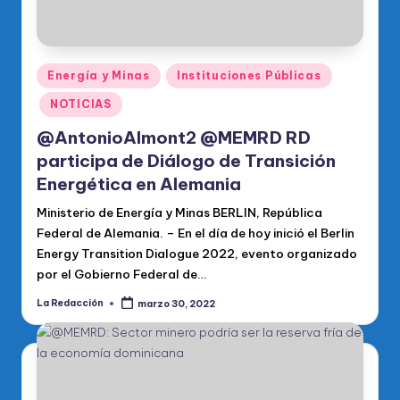
Publicado
Energía y Minas
Instituciones Públicas
en
NOTICIAS
@AntonioAlmont2 @MEMRD RD
participa de Diálogo de Transición
Energética en Alemania
Ministerio de Energía y Minas BERLIN, República
Federal de Alemania. – En el día de hoy inició el Berlin
Energy Transition Dialogue 2022, evento organizado
por el Gobierno Federal de…
La Redacción
marzo 30, 2022
Publicado
por