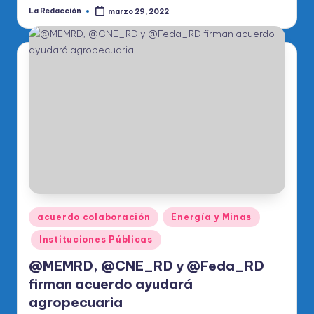
La Redacción
marzo 29, 2022
Publicado
por
Publicado
acuerdo colaboración
Energía y Minas
en
Instituciones Públicas
@MEMRD, @CNE_RD y @Feda_RD
firman acuerdo ayudará
agropecuaria