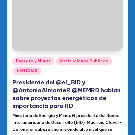
o
di
c
o
O
fi
ci
Publicado
Energía y Minas
Instituciones Públicas
en
al
NOTICIAS
d
Presidente del @el_BID y
el
@AntonioAlmonteR @MEMRD hablan
sobre proyectos energéticos de
P
importancia para RD
R
Ministerio de Energía y Minas El presidente del Banco
M
Interamericano de Desarrollo (BID), Mauricio Claver-
Carone, encabezó una misión de alto nivel que se