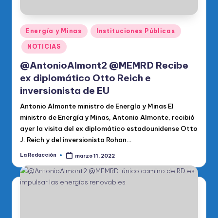
Publicado
Energía y Minas
Instituciones Públicas
en
NOTICIAS
@AntonioAlmont2 @MEMRD Recibe
ex diplomático Otto Reich e
inversionista de EU
Antonio Almonte ministro de Energía y Minas El
ministro de Energía y Minas, Antonio Almonte, recibió
ayer la visita del ex diplomático estadounidense Otto
J. Reich y del inversionista Rohan…
La Redacción
marzo 11, 2022
Publicado
por