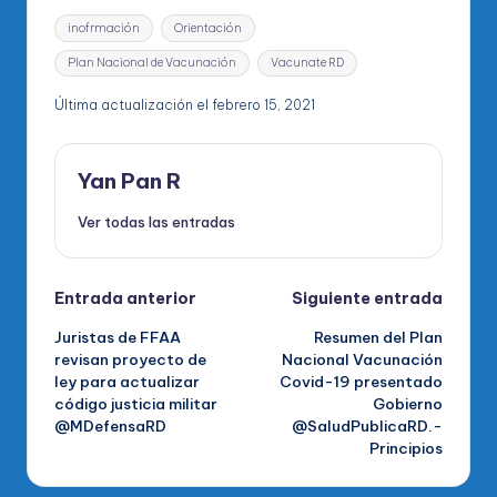
Etiquetas:
inofrmación
Orientación
Plan Nacional de Vacunación
Vacunate RD
Última actualización el febrero 15, 2021
Yan Pan R
Ver todas las entradas
Navegación
Entrada anterior
Siguiente entrada
Juristas de FFAA
Resumen del Plan
de
revisan proyecto de
Nacional Vacunación
ley para actualizar
Covid-19 presentado
entradas
código justicia militar
Gobierno
@MDefensaRD
@SaludPublicaRD.-
Principios