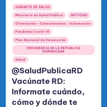
o
Publicado
di
GABINETE DE SALUD
en
c
Ministerio de Salud Pública
NOTICIAS
o
Orientación - Conocimientos - Información
O
Pandemia Covid-19
fi
Plan Nacional de Vacunación
ci
PRESIDENCIA DE LA REPUBLICA
DOMINICANA
al
Salud
d
@SaludPublicaRD
el
P
Vacúnate RD:
R
Informate cuándo,
M
cómo y dónde te