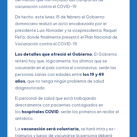
vacunación contra el COVID-19.
De hecho, este lunes 15 de febrero el Gobierno
dominicano realizó un acto encabezado por el
presidente Luis Abinader y la vicepresidenta, Raquel
Peña, donde finalmente presentó el Plan Nacional de
Vacunación contra el COVID-19.
Los detalles que ofreció el Gobierno.
El Gobierno
reiteró hoy que, lógicamente, los últimos que se
vacunarán en el país contra el coronavirus, serán las
personas sanas con edades entre
los 19 y 49
años,
que no tenga nin­gún problema de salud
diagnosticado.
El personal de salud que está trabajan­do
directamente con pa­cientes contagiados en
los
hospitales COVID
, serán los primeros en recibir el
antídoto.
La
vacunación será volun­taria,
se hará intra y ex­
tramuros y luego de vacu­narse la persona deberá