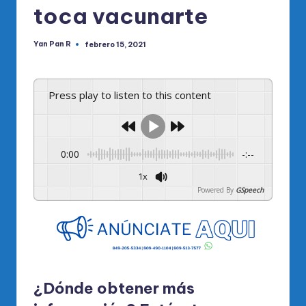
toca vacunarte
Yan Pan R
febrero 15, 2021
Publicado
por
Press play to listen to this content
0:00
-:--
1x
Powered By
GSpeech
¿Dónde obtener más