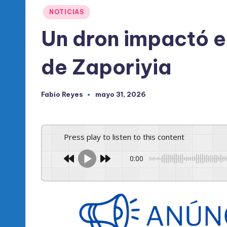
l
Publicado
NOTICIAS
d
en
Un dron impactó en
e
de Zaporiyia
l
P
Fabio Reyes
mayo 31, 2026
Publicado
R
por
M
Press play to listen to this content
0:00