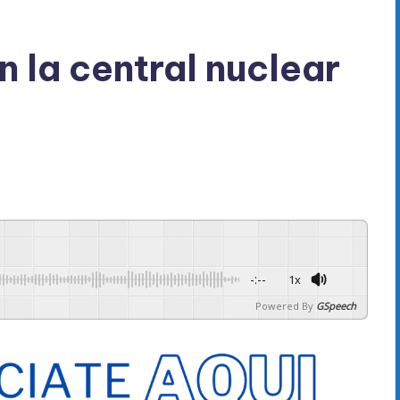
 la central nuclear
-:--
1x
Powered By
GSpeech