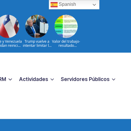
Spanish
le y Venezuela
Trump vuelve a
Valor del trabajo-
idan reinicio
intentar limitar la
resultado
e relaciones
ciudadanía por
CONSTANTE
consulares
nacimiento
CERCANO A LA
GENTE frente a
las aspiraciones
PERSONALES
RM
Actividades
Servidores Públicos