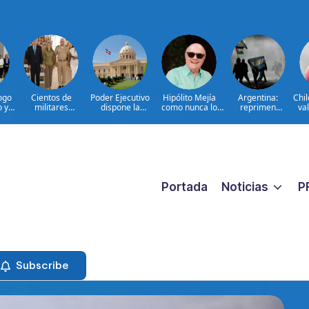
ogo
Cientos de
Poder Ejecutivo
Hipólito Mejía
Argentina:
Chi
o y
militares
dispone la
como nunca lo
reprimen
val
participan en
extradición de
hemos visto: el
protesta contra
d
en
consulta nacional
dos dominicanos
padre detrás del
proyecto sobre
a
para fortalecer la
requeridos por
presidente|
propiedad
prevención de la
Estados Unidos
ENTREVISTA
violencia contra
por narcotráfico y
las mujeres
lavado de activos
Portada
Noticias
P
Subscribe