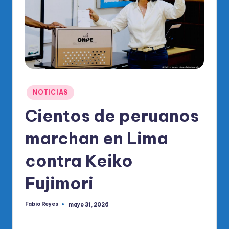
o
di
c
o
O
fi
Publicado
NOTICIAS
ci
en
Cientos de peruanos
al
marchan en Lima
d
el
contra Keiko
P
Fujimori
R
M
Fabio Reyes
mayo 31, 2026
Publicado
por