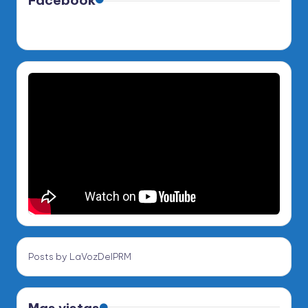
Posts by LaVozDelPRM
Mas vistas