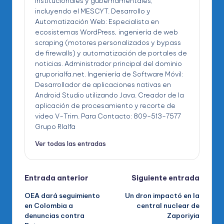
institucionales y gubernamentales,
incluyendo el MESCYT. Desarrollo y
Automatización Web: Especialista en
ecosistemas WordPress, ingeniería de web
scraping (motores personalizados y bypass
de firewalls) y automatización de portales de
noticias. Administrador principal del dominio
gruporialfa.net. Ingeniería de Software Móvil:
Desarrollador de aplicaciones nativas en
Android Studio utilizando Java. Creador de la
aplicación de procesamiento y recorte de
video V-Trim. Para Contacto: 809-513-7577
Grupo RIalfa
Ver todas las entradas
Navegación
Entrada anterior
Siguiente entrada
OEA dará seguimiento
Un dron impactó en la
de
en Colombia a
central nuclear de
denuncias contra
Zaporiyia
entradas