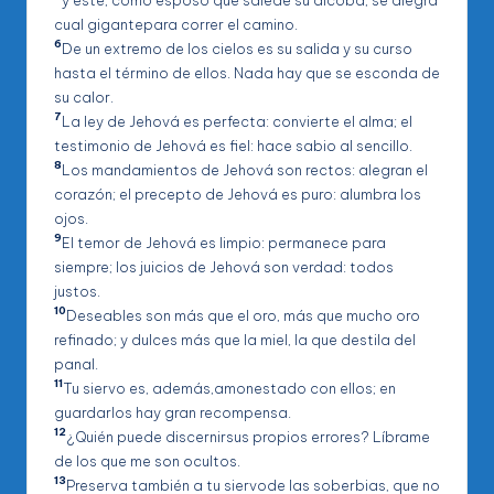
y este, como esposo que salede su alcoba, se alegra
cual gigantepara correr el camino.
6
De un extremo de los cielos es su salida y su curso
hasta el término de ellos. Nada hay que se esconda de
su calor.
7
La ley de Jehová es perfecta: convierte el alma; el
testimonio de Jehová es fiel: hace sabio al sencillo.
8
Los mandamientos de Jehová son rectos: alegran el
corazón; el precepto de Jehová es puro: alumbra los
ojos.
9
El temor de Jehová es limpio: permanece para
siempre; los juicios de Jehová son verdad: todos
justos.
10
Deseables son más que el oro, más que mucho oro
refinado; y dulces más que la miel, la que destila del
panal.
11
Tu siervo es, además,amonestado con ellos; en
guardarlos hay gran recompensa.
12
¿Quién puede discernirsus propios errores? Líbrame
de los que me son ocultos.
13
Preserva también a tu siervode las soberbias, que no