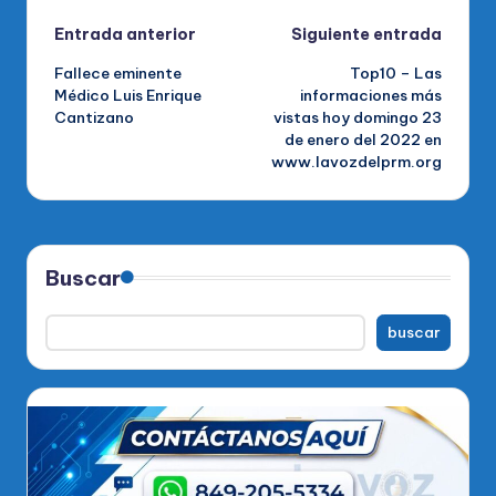
Navegación
Entrada anterior
Siguiente entrada
Fallece eminente
Top10 – Las
de
Médico Luis Enrique
informaciones más
Cantizano
vistas hoy domingo 23
entradas
de enero del 2022 en
www.lavozdelprm.org
Buscar
buscar