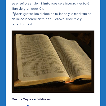
se enseñoreen de mí. Entonces seré íntegro y estaré
libre de gran rebelión.
14
¡Sean gratos los dichos de mi boca y la meditación
de mi corazóndelante de ti, Jehová, roca mía y
redentor mío!
Carlos Yepes
–
Biblia.es