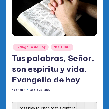
o
di
c
o
O
fi
Publicado
ci
Evangelio de Hoy
NOTICIAS
en
al
Tus palabras, Señor,
d
son espíritu y vida.
el
Evangelio de hoy
P
R
Yan Pan R
enero 23, 2022
Publicado
por
M
Press play to listen to this content