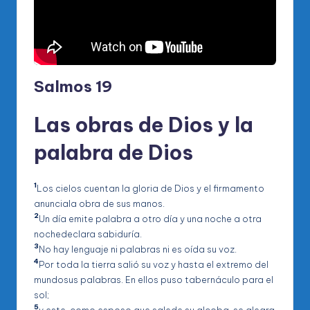
Salmos 19
Las obras de Dios y la
palabra de Dios
1
Los cielos cuentan la gloria de Dios y el firmamento
anunciala obra de sus manos.
2
Un día emite palabra a otro día y una noche a otra
nochedeclara sabiduría.
3
No hay lenguaje ni palabras ni es oída su voz.
4
Por toda la tierra salió su voz y hasta el extremo del
mundosus palabras. En ellos puso tabernáculo para el
sol;
5