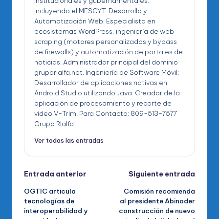
institucionales y gubernamentales,
incluyendo el MESCYT. Desarrollo y
Automatización Web: Especialista en
ecosistemas WordPress, ingeniería de web
scraping (motores personalizados y bypass
de firewalls) y automatización de portales de
noticias. Administrador principal del dominio
gruporialfa.net. Ingeniería de Software Móvil:
Desarrollador de aplicaciones nativas en
Android Studio utilizando Java. Creador de la
aplicación de procesamiento y recorte de
video V-Trim. Para Contacto: 809-513-7577
Grupo RIalfa
Ver todas las entradas
Navegación
Entrada anterior
Siguiente entrada
OGTIC articula
Comisión recomienda
de
tecnologías de
al presidente Abinader
interoperabilidad y
construcción de nuevo
entradas