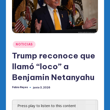
o
di
c
o
O
fi
Publicado
NOTICIAS
ci
en
Trump reconoce que
al
llamó “loco” a
d
el
Benjamin Netanyahu
P
Fabio Reyes
junio 3, 2026
R
Publicado
por
M
Press play to listen to this content