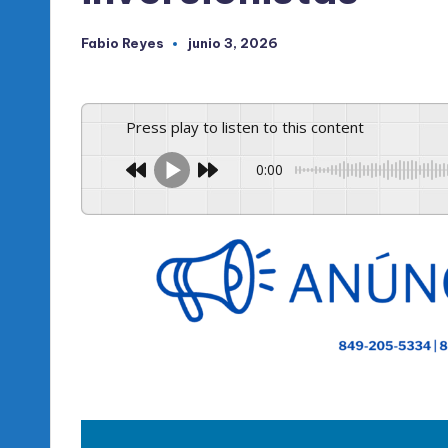
Fabio Reyes
junio 3, 2026
Publicado
por
Press play to listen to this content
0:00