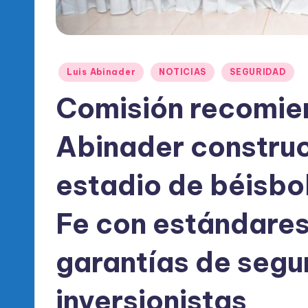
l
d
e
Publicado
Luis Abinader
NOTICIAS
SEGURIDAD
l
en
Comisión recomien
P
Abinader constru
R
M
estadio de béisbo
Fe con estándares
garantías de segu
inversionistas