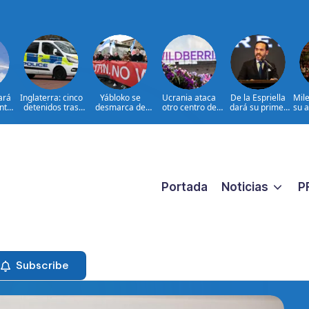
ará
Inglaterra: cinco
Yábloko se
Ucrania ataca
De la Espriella
Mile
nto
detenidos tras
desmarca de
otro centro de
dará su primer
su a
en
violencia contra
apoyo de
Wildberries, el
discurso ante
Jud
migrantes
oposición rusa en
Amazon ruso
militares
e la
el exilio
r
Portada
Noticias
P
Subscribe