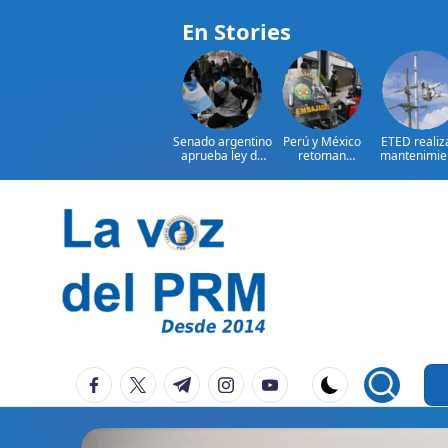
En Stories
Senado argentino
Perú y México
ETED realiz
aprueba ley de
retoman
mantenimie
propiedad
relaciones con
correctivo 
privada
salvoconducto a
línea de
Chávez
transmisión d
región Su
Saltar
al
contenido
P
La
facebook.com
twitter.com
t.me
instagram.com
youtube.com
Voz
e
Del
ri
PRM