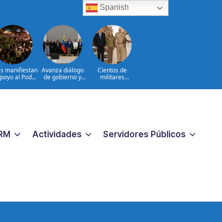
Spanish
s manifiestan
Avanza diálogo
Cientos de
poyo al Poder
de gobierno y
militares
icial en Costa
grupo de
participan en
Rica
oposición en
consulta nacional
Venezuela
para fortalecer la
prevención de la
violencia contra
las mujeres
RM
Actividades
Servidores Públicos