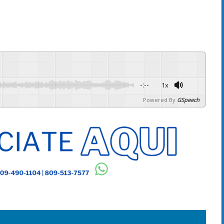
-:--
1x
Powered By
GSpeech