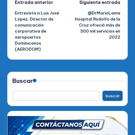
Navegación
Entrada anterior
Siguiente entrada
Entrevista a Luis José
@DrMarioLama
de
López, Director de
Hospital Rodolfo de la
comunicación
Cruz ofreció más de
entradas
corporativa de
300 mil servicios en
aeropuertos
2022
Dominicanos
(AERODOM)
Buscar
buscar