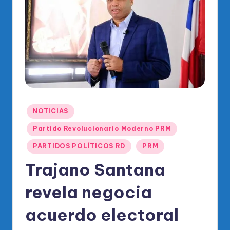
o
di
c
o
O
fi
ci
Publicado
NOTICIAS
al
en
Partido Revolucionario Moderno PRM
d
PARTIDOS POLÍTICOS RD
PRM
el
Trajano Santana
P
R
revela negocia
M
acuerdo electoral