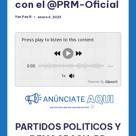
con el @PRM-Oficial
Yan Pan R
enero 4, 2023
Publicado
por
Press play to listen to this content
0:00
-:--
1x
Powered By
GSpeech
PARTIDOS POLITICOS Y