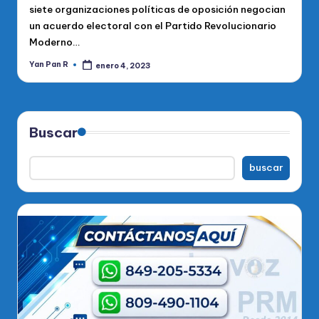
siete organizaciones políticas de oposición negocian
un acuerdo electoral con el Partido Revolucionario
Moderno…
Yan Pan R
enero 4, 2023
Publicado
por
Buscar
buscar