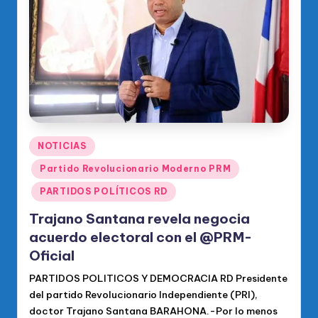
o
di
c
o
O
fi
ci
Publicado
NOTICIAS
en
al
Partido Revolucionario Moderno PRM
d
PARTIDOS POLÍTICOS RD
el
Trajano Santana revela negocia
P
acuerdo electoral con el @PRM-
Oficial
R
PARTIDOS POLITICOS Y DEMOCRACIA RD Presidente
M
del partido Revolucionario Independiente (PRI),
doctor Trajano Santana BARAHONA.-Por lo menos